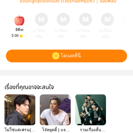
โดเนทสูงสุดของเรื่อง ด้วยรักและหยุมหัว | แจมฟิล์ม
อิพี่เด
มาโดเน
มาโดเน
มาโดเน
มาโดเน
มาโดเ
5.00
ทกัน
ทกัน
ทกัน
ทกัน
ทกัน
โดเนทที่นี่
เรื่องที่คุณอาจจะสนใจ
ไม่ใช่แค่เฟรน(ด์)
ไจ๋หยุดดิ้ | แจม
รวมเรื่องสั้น