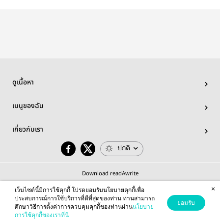
| แจมฟิล์ม
ฟิล์ม
มาเฟีย | มายอา
โป ไบเบิ้ลบิว เจฟ
บาร์โค้ด
ดูเนื้อหา
เมนูของฉัน
เกี่ยวกับเรา
ปกติ
Download readAwrite
×
เว็บไซต์นี้มีการใช้คุกกี้ โปรดยอมรับนโยบายคุกกี้เพื่อ
ประสบการณ์การใช้บริการที่ดีที่สุดของท่าน ท่านสามารถ
ยอมรับ
ศึกษาวิธีการตั้งค่าการควบคุมคุกกี้ของท่านผ่าน
นโยบาย
© 2026 readAwrite.com by MEB Corporation Public Company Limited
การใช้คุกกี้ของเราที่นี่
This site is protected by reCAPTCHA and the Google
Privacy Policy
and
Terms of Service
apply.