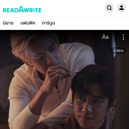
นิยาย
แฟนฟิค
การ์ตูน
2
ตอน