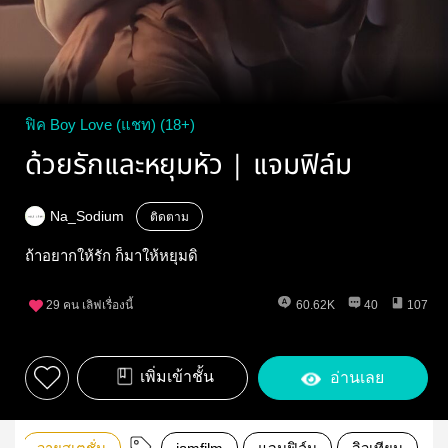
ฟิค Boy Love (แชท) (18+)
ด้วยรักและหยุมหัว | แจมฟิล์ม
Na_Sodium
ติดตาม
ถ้าอยากให้รัก ก็มาให้หยุมดิ
29
คน เลิฟเรื่องนี้
60.62K
40
107
เพิ่มเข้าชั้น
อ่านเลย