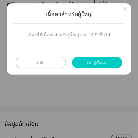
ทุเรียนฤดูกับาหัวขรรค์ชัยอยู่บ่อยครั้งทำให้
×
เกิดาสนิทกับาหัวขรรค์ชัยอยู่ าหัวขรรค์ชัย
เนื้อหาสำหรับผู้ใหญ่
เก็ใอุปนิสัยแะาขยันขันแข็งธามไ เนึกด้วย
ซ้ำว่าถ้าเามีลูกาอีก าหัวขรรค์ชัยะลูกาให้ธามไเ
เรื่องนี้มีเนื้อหาสำหรับผู้ใหญ่ อายุ 18 ปี ขึ้นไป
แต่นี่ลูกาเาดันแต่งาไเสียแล้ว
กลับ
เข้าสู่เนื้อหา
ข้อมูลนักเขียน