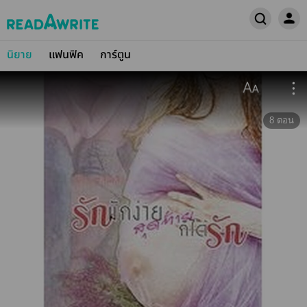
นิยาย
แฟนฟิค
การ์ตูน
8
ตอน