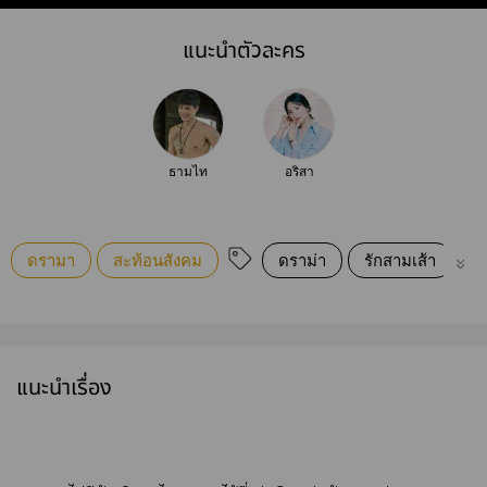
แนะนำตัวละคร
ธามไท
อริสา
ดรามา
สะท้อนสังคม
ดราม่า
รักสามเส้า
รั
แนะนำเรื่อง