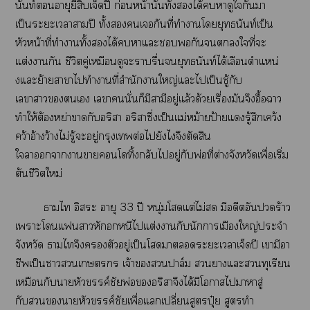
นันท์อายุยี่สิบเจ็ดปี ก่อนหน้านั้นทั้งได้หาดูใกันา
เป็นะะเาาปี ทั้งเกันที่ทำาโยุทธนันท์เป็น
หัวหน้าที่ทำาทั้งได้าแะพอกันใที่ะ
แต่งากัน ชีวิตคู่เหมือนดูะราบรื่นยุทธนันท์ได้เลือนตำแหน่
งแะย้ายาาไทำาที่สำนักาใหญ่แะไเป็นชู้กับ
เาาเ เานั่นก็มีสามีอยู่แล้วด้วยเรื่องมันจึงอื้อฉาว
ทำให้ต้องหย่าากับอริา อริาซึ่งเป็นแม่หม้ายป้ายแรู้สึกเคว้ง
คว้าอ้างว้างไม่รู้ะอยู่กรุงเต่อไยังไจึงตัดสิน
ใาาาาโทิ้งกลับไอยู่กับพ่อที่ต่างจังหวัดเพื่อเริ่ม
ต้นชีวิตใหม่
ธามไ อิสระ อายุ 33 ปี หนุ่มโแต่ไม่ มีอดีตอันร้าว
เาะโแาหักอกหนีไแต่งากับนักาเมืองใหญ่ประจำ
จังหวัด ธามไจึงตัวอยู่เป็นโาะะเาเจ็ดปี เามีา
ชีพเป็นาเ เจ้าปาล์ม าแะทุเรียน
เหมือนกับาหัวขรรค์ชัยพ่ออริาจึงได้มีโาไาหาสู่
กับาหัวขรรค์ชัยเพื่อแเปลี่ยนสูตรปุ๋ย สูตรทำ