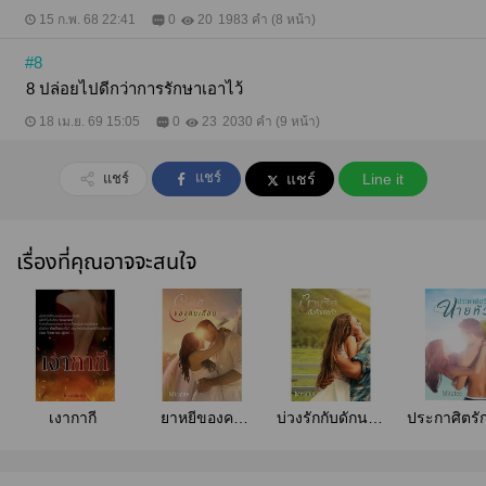
15 ก.พ. 68 22:41
0
20
1983 คำ (8 หน้า)
#8
8 ปล่อยไปดีกว่าการรักษาเอาไว้
18 เม.ย. 69 15:05
0
23
2030 คำ (9 หน้า)
แชร์
แชร์
แชร์
Line it
เรื่องที่คุณอาจจะสนใจ
เงากากี
ยาหยีของคน
บ่วงรักกับดักนาย
ประกาศิตรั
เถื่อน
หัว
หัว