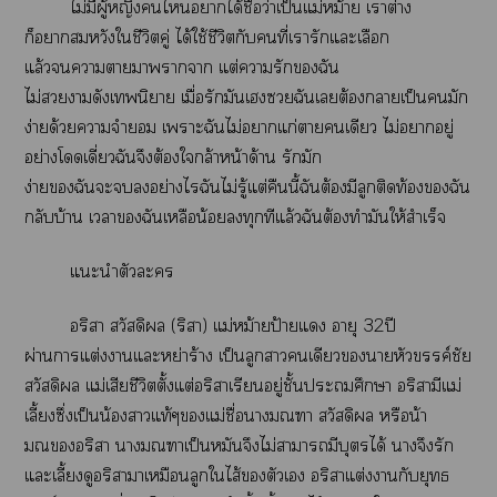
ไม่มีผู้หญิงไาได้ชื่อว่าเป็นแม่หม้าย เาต่าง
ก็าสมหวังใชีวิตคู่ ได้ใช้ชีวิตกับคนที่เารักแะเลือก
แล้วาาาาา แต่ารักฉัน
ไม่าดังเนิยาย เมื่อรักมันเฉันเต้องาเป็นมัก
ง่ายด้วยาจำ เาะฉันไม่าแก่าเดียว ไม่าอยู่
อย่างโดดเดี่ยวฉันจึงต้องใกล้าหน้าด้าน รักมัก
ง่ายฉันะอย่างไรฉันไม่รู้แต่คืนนี้ฉันต้องมีลูกติดท้องฉัน
กลับบ้าน เาฉันเหลือน้อยทุกทีแล้วฉันต้องทำมันให้สำเร็จ
แะนำตัวะ
อริา สวัสดิ (ริา) แม่หม้ายป้ายแ อายุ 32ปี
ผ่านาแต่งาแะหย่าร้าง เป็นลูกาเดียวาหัวขรรค์ชัย
สวัสดิ แม่เสียชีวิตตั้งแต่อริาเรียนอยู่ชั้นะศึกษา อริสามีแม่
เลี้ยงซึ่งเป็นน้องาแท้ๆแม่ชื่อาา สวัสดิ หรือน้า
มณอริา าาเป็นหมันจึงไม่าามีบุตรได้ าจึงรัก
แะเลี้ยงดูอริาาเหมือนลูกใไส้ตัวเ อริาแต่งากับยุทธ