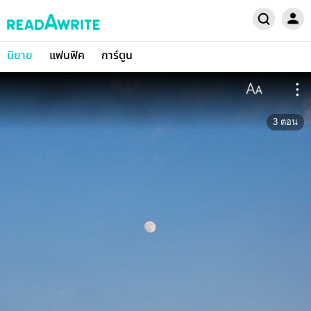
นิยาย
แฟนฟิค
การ์ตูน
3
ตอน