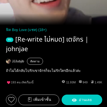
ฟิค Boy Love (แชท) (18+)
[Re-write ไม่หมด] เตจักร |
จบ
johnjae
JJJubjib
ติดตาม
ถ้าไม่ได้กลับไปรักเขาจักรก็จะไม่รักใครอีกแล้วล่ะ
193
คน เลิฟเรื่องนี้
11.93M
949
1.49K
เพิ่มเข้าชั้น
อ่านเลย