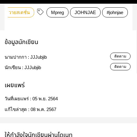
วายสเตชั่น
Mpreg
JOHNJAE
#johnjae
ข้อมูลนักเขียน
ติดตาม
นามปากกา :
JJJubjib
ติดตาม
นักเขียน :
JJJubjib
เผยแพร่
วันที่เผยแพร่ :
05 พ.ย. 2564
แก้ไขล่าสุด :
08 พ.ค. 2567
ให้กำลังใจนักเขียนผ่านโดเนท