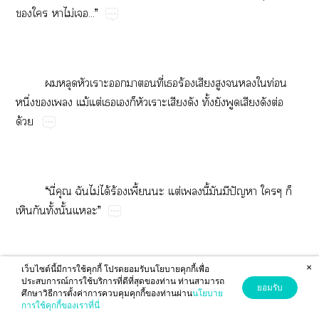
​​​ไม่​...”
​​​​​​ี่​​ร้​​​​​​ท่​
ึ่​​​ม้​ต่​​​​​​​ั้​​​​​ต่​
ด้
“​ี่​​​ไม่​ได้​ร้​ี้​​ต่​​ี้​​​ปั​​​
​​ั้​ั้​”
×
เว็บไซต์นี้มีการใช้คุกกี้ โปรดยอมรับนโยบายคุกกี้เพื่อ
​​ี่​​​​​​​ร้​​ี้​​ั้​​
ประสบการณ์การใช้บริการที่ดีที่สุดของท่าน ท่านสามารถ
ยอมรับ
ศึกษาวิธีการตั้งค่าการควบคุมคุกกี้ของท่านผ่าน
นโยบาย
​ว่​​​ิ่​ป​​​​​ท่​ั้​​​​​​
การใช้คุกกี้ของเราที่นี่
ย่​​