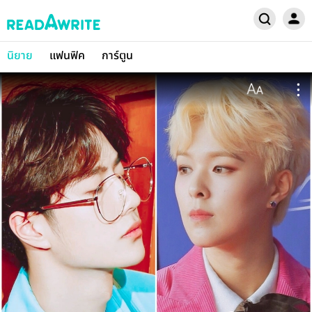
นิยาย
แฟนฟิค
การ์ตูน