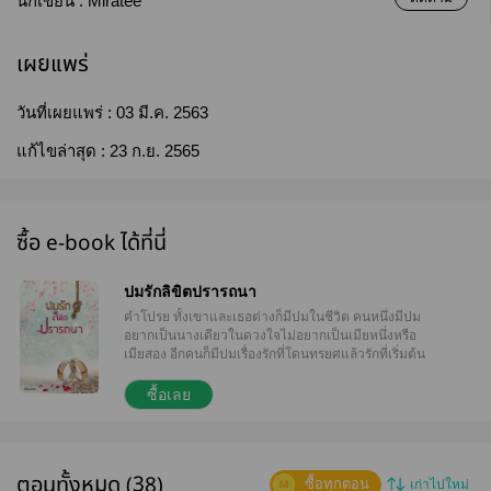
นักเขียน :
Miratee
เผยแพร่
วันที่เผยแพร่ :
03 มี.ค. 2563
แก้ไขล่าสุด :
23 ก.ย. 2565
ซื้อ e-book ได้ที่นี่
ปมรักลิขิตปรารถนา
คำโปรย ทั้งเขาและเธอต่างก็มีปมในชีวิต คนหนึ่งมีปม
อยากเป็นนางเดียวในดวงใจไม่อยากเป็นเมียหนึ่งหรือ
เมียสอง อีกคนก็มีปมเรื่องรักที่โดนทรยศแล้วรักที่เริ่มต้น
ด้วยปมในใจจะจบลงเช่นไร มุกอันดา อัครเดชา มุ่ง
หมายที่จะเป็นนางเดียวในดวงใจ มีปมเรื่องเป็นลูกเมีย
ซื้อเลย
รองของมหาเศรษฐี เติบโตมาทามกลางความเกลียดชัง
ของพี่น้องต่างมารดา ตั้งปณิธานไว้อย่างแน่วแน่จะไม่
ยอมแต่งงานเป็นเมียรองของเศรษฐีคนไหน จะไม่ยอม
เป็นที่สองให้ใครมาดูถูก ผู้ชายที่จะมาเป็นสามีจะต้องมี
ตอนทั้งหมด (38)
ซื้อทุกตอน
เก่าไปใหม่
มุกอันดาแค่คนเดียวจะยากดีมีจนก็ไม่ได้สนใจ สิบทิศ