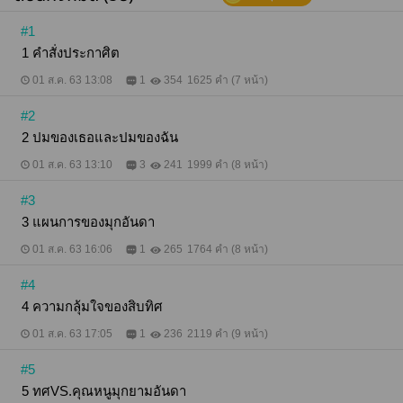
วิศวะโยธินกุล มุ่งหมายหารักแท้ ผู้หญิงที่จะมาเป็นเมีย
เป็นแม่ของลูกจะต้องไม่ใช่ผู้หญิงที่เห็นแก่เงิน สิบทิศเป็น
#1
หลานปู่คนเดียวของเจ้าสัวประวิทย์มหาเศรษฐีด้าน
1 คำสั่งประกาศิต
อสังหาริมทรัพย์ พ่อเสียชีวิตแล้วเป็นทายาทเพียงคนเดียว
ของวิศวะโยธินกุล ปู่ของเขาต้องการให้เขามีเมียและมี
01 ส.ค. 63 13:08
1
354
1625 คำ (7 หน้า)
ลูกเพื่อสืบทอดวงศ์ตระกูล คุณปู่ได้หาผู้หญิงเพื่อมาทำ
หน้าที่แม่ของลูกได้นัดหมายดูตัวหลายรอบแต่สิบทิศก็
#2
บ่ายเบี่ยงมาโดยตลอดเพราะยังมีปมเรื่องความรักจาก
แฟนเก่าสมัยเรียนที่หนีไปแต่งงานกับคนที่รวยกว่าตัวเอง
2 ปมของเธอและปมของฉัน
ตัวอย่าง มุกอันดานอนหันหลังหนีอาย สิบทิศที่นอนอยู่
ข้างๆจึงพลิกตัวตามไปโอบกอดร่างบางไว้พร้อมกับถาม
01 ส.ค. 63 13:10
3
241
1999 คำ (8 หน้า)
"หลับแล้วหรือมุก" สิบทิศถามเบาๆ แต่มุกอันดาไม่ยอม
ตอบสิบทิศจึงจูบไหล่ขาวเนียนของมุกอันดาที่โผล่พ้น
#3
ผ้าห่มออกมา และพูดขึ้นว่า "ตัวหอมจัง อยากเพิ่มมัดจำ
3 แผนการของมุกอันดา
อีกหน่อยจัง" สิบทิศพูดต่อทำให้มุกอันดาตกใจรีบขยับตัว
ลุกขึ้นหนี "ไอ้บ้า กลับไปถึงกรุงเทพฉันจะยกเลิกสัญญา
01 ส.ค. 63 16:06
1
265
1764 คำ (8 หน้า)
ระหว่างเรา เพราะคุณทำผิดสัญญามาล่วงเกินฉัน" มุกอัน
ดาพูดเสียงสั่นทั้งอายทั้งกลัวสิบทิศ "ผิดสัญญาอะไรของ
#4
มุก ผมยังไม่ได้ทำอะไรมุกยังไม่ได้มุกเป็นเมียแบบร้อย
เปอร์เซ็นต์แค่เกือบได้ อีกอย่างเมื่อกี้มุกแค่ขัดขืนช่วง
4 ความกลุ้มใจของสิบทิศ
แรกแต่สุดท้ายมุกก็ช่วยผมจนเสร็จ" สิบทิศพูดและลุกขึ้น
นั่งเสยผมเบาๆและเผยให้เห็นหน้าอกเปลือยเป็นเหตุให้
01 ส.ค. 63 17:05
1
236
2119 คำ (9 หน้า)
มุกอันดายิ่งอายหน้าแดงเข้าไปอีก "หยุดพูดเรื่องเมื่อกี้
ลืมๆ มันไปเลย เรื่องเมื่อกี้มันจะจบลงตรงนี้ใส่เสื้อผ้าแล้ว
#5
คุณออกไปจากห้องของฉันได้แล้ว" มุกอันดาไล่สิบทิศ
5 ทศVS.คุณหนูมุกยามอันดา
"จะจบง่ายๆได้ยังไงมุก คุณวัดไซน์วัดขนาดทดลองใช้