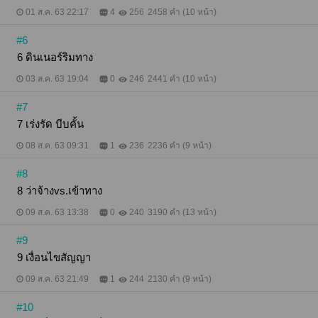
แล้ว คุณต้องรับผิดชอบผมผมเกือบเสียตัวให้คุณนะ" สิบ
01 ส.ค. 63 22:17
4
256
2458 คำ (10 หน้า)
ทิศพูดและส่งยิ้มกว้างอย่างอารมณ์ดีสุดๆ ไปให้มุกอันดา
"เกือบเสียตัวอะไรของคุณเรายังไม่มีอะไรกัน ฉันยังไม่ได้
#6
ใช้อะไรของคุณทั้งนั้น" มุกอันดาพูดด้วยความอายจน
หน้าแดงไปหมด "นี่คุณจะบอกว่าแค่ภายนอกไม่นับใช่
6 ดินเนอร์ริมทาง
ไหม แล้วนิ้วผมคุณก็ใช้ไปแล้วนะหรือคุณอยากทดลอง
ใช้ของที่คุณเพิ่งวัดขนาดไปล่ะก็ได้นะผมพร้อมให้ทดลอง
03 ส.ค. 63 19:04
0
246
2441 คำ (10 หน้า)
ขับฟรี" สิบทิศพูดแกล้งให้มุกอันดาเขินอาย "ไอ้บ้า ฉัน
บอกให้หยุดพูดไม่ออกไปใช่ไหมฉันไปเอง" มุกอันดาพูด
#7
และหอบผ้าห่มกรุยกรายจะออกไปจากห้องนอน "จะออก
7 เร่งรัด บีบคั้น
ไปไหนคุณโป๊อยู่ มานอนได้แล้วอย่าดื้อเพราะถ้าคุณดื้อ
ไม่น่ารัก คืนนี้คุณได้เป็นเมียผมแน่" สิบทิศขู่และรีบรวบ
08 ส.ค. 63 09:31
1
236
2236 คำ (9 หน้า)
ตัวมุกอันดาและจับร่างบางขึ้นมานอนบนเตียงอีกครั้งใช้
ร่างหนาทับร่างบางไว้
#8
8 ว่าจ้างvs.เข้าทาง
09 ส.ค. 63 13:38
0
240
3190 คำ (13 หน้า)
#9
9 เงื่อนไขสัญญา
09 ส.ค. 63 21:49
1
244
2130 คำ (9 หน้า)
#10