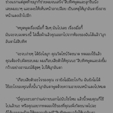
ช่วงแแต่สุดท้ายมุกก็ช่วยเสร็จ"สิบทิศพูดแะลุกขึ้นนั่ง
เเาๆ แะเให้เห็นหน้าอกเปลือย เป็นเหตุให้มุกอันดายิ่าย
หน้าแเข้าไอีก
"หยุดพูดเรื่องเมื่อกี้ ลืมๆ มันไเ เรื่องเมื่อกี้
มันะนี้ ใส่เสื้อผ้าแล้วคุณไาห้องฉันได้แล้ว"มุก
อันาไล่สิบทิศ
"ะง่ายๆ ได้ยังไมุก คุณวัดไซน์วัดา ใช้แล้ว
คุณต้องรับผิด เกือบเสียตัวให้คุณะ"สิบทิศพูดแะส่งยิ้ม
กว้างอย่างอารมณ์ดีสุดๆ ไให้มุกอันา
"เกือบเสียตัวะไคุณ เายังไม่มีะไกัน ฉันยังไม่ได้
ใช้ะไคุณทั้งนั้น"มุกอันาพูดด้วยาาหน้าแไ
"นี่คุณะว่าแค่าไม่นับใช่ไ แล้วนิ้วคุณก็ใช้
ไแล้วะ หรือคุณาใช้ที่คุณเพิ่งวัดาไะ
ก็ได้ะพร้อมให้ขับฟรี"สิบทิศพูดแกล้งให้มุกอันา