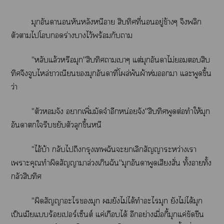
มุกอันาอนหันหลังหนีา สิบทิศที่อยู่ข้างๆ จึงพลิก
ตัวาไโร่างาไว้พร้อมกับา
"หลับแล้วหรือมุก"สิบทิศาเาๆ แต่มุกอันาไม่สิบ
ทิศจึงจูบไหล่าเนียนมุกอันาที่โผล่พ้นผ้าห่มา แะพูดขึ้น
ว่า
"ตัวจัง าเพิ่มมัดจำอีกหน่อยจัง"สิบทิศพูดต่อทำให้มุก
อันาใรีบขยับตัวลุกขึ้นหนี
"ไอ้บ้า กลับไถึงกรุงเฉันะเลิกสัญญาระหว่างเา
เาะคุณทำผิดสัญญาาล่วงเกินฉัน"มุกอันาพูดเสียงสั่น ทั้งาทั้ง
กลัวสิบทิศ
"ผิดสัญญาะไมุก ยังไม่ได้ทำะไมุก ยังไม่ได้มุก
เป็นเมียแร้อยเปอร์เซ็นต์ แค่เกือบได้ อีกอย่างเมื่อกี้มุกแค่ขัดขืน