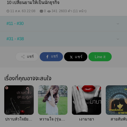
10 เปลี่ยนยามให้เป็นนักธุรกิจ
11 ส.ค. 63 22:08
0
341
2603 คำ (11 หน้า)
#11 - #30
#31 - #38
แชร์
แชร์
แชร์
Line it
เรื่องที่คุณอาจจะสนใจ
ปราบหัวใจยัยตัว
หวานใจ (รุ่นลูก
เงามายา
สายสัมพัน
แสบ
ของพี่เพลิง + พี่
ซาตาน_E