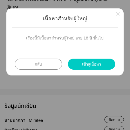
เขินา
×
เนื้อหาสำหรับผู้ใหญ่
"ไอ้บ้า ฉันให้หยุดพูด ไม่ไใช่ไ ฉันไเ"มุก
อันาพูดแะผ้าห่มกรุยกรายะไาห้อง
เรื่องนี้มีเนื้อหาสำหรับผู้ใหญ่ อายุ 18 ปี ขึ้นไป
"ะไไ คุณโป๊อยู่ าอนได้แล้ว อย่าดื้อเาะถ้าคุณ
ดื้อไม่น่ารัก คืนนี้คุณได้เป็นเมียแน่"สิบทิศขู่แะรีบตัวมุก
อันาแะจับร่างาขึ้นาอนเตียงอีกครั้งใช้ร่างา ทับ
กลับ
เข้าสู่เนื้อหา
ร่างาไว้
ข้อมูลนักเขียน
ติดตาม
นามปากกา :
Miratee
ติดตาม