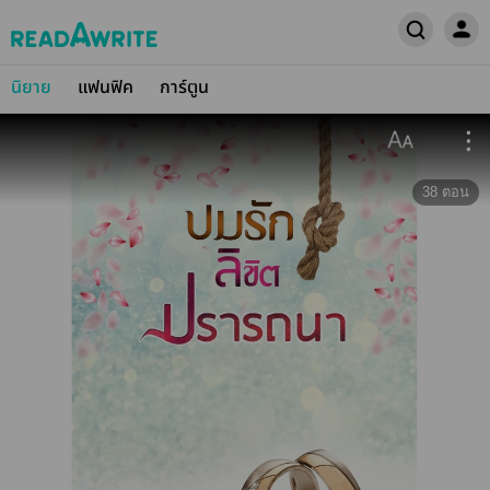
นิยาย
แฟนฟิค
การ์ตูน
38
ตอน