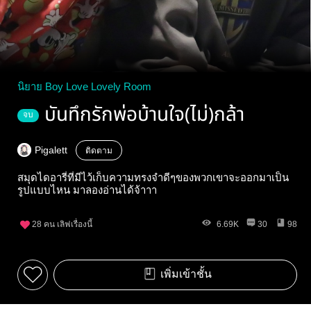
นิยาย Boy Love Lovely Room
บันทึกรักพ่อบ้านใจ(ไม่)กล้า
จบ
Pigalett
ติดตาม
สมุดไดอารี่ที่มีไว้เก็บความทรงจำดีๆของพวกเขาจะออกมาเป็น
รูปแบบไหน มาลองอ่านได้จ้าาา
28
คน เลิฟเรื่องนี้
6.69K
30
98
เพิ่มเข้าชั้น