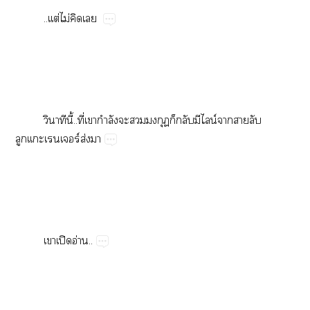
..ต่ไม่​​
​ี้..ี่​​ำ​​​​​​น์​​​
​ร์ส่​
​ปิ​อ่..