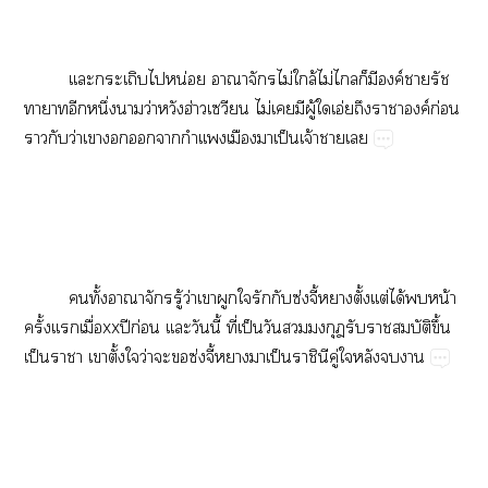
​​​น่​​​ไม่​ล้​ไม่​​​​ค์​​​
​​ึ่​​ว่​ฮ่​​ไม่​​​ู้​​อ่​​​ค์​ก่​
​​ว่​​​​​​​ป็​จ้​​
​ั้​​​ู้​ว่​​​​​ซ่ี้​ั้ต่ได้​​น้​
ั้​ื่xxปี​ก่​​​ี้​ี่​ป็​​​​ั​ึ้​
ป็​​​ั้​​ว่​​ซ่ี้​​ป็​ิ​ู่​​​​