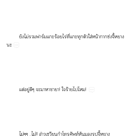
​ไม่​​ร์​ร้​ไร่​ี่​​​ใส่​น้​ซ่ี้​

ต่​ู่​​​​​!​​ร้​​!
ไม่​..ไม่!!​ฮ่​​ท์​​​​ี้​