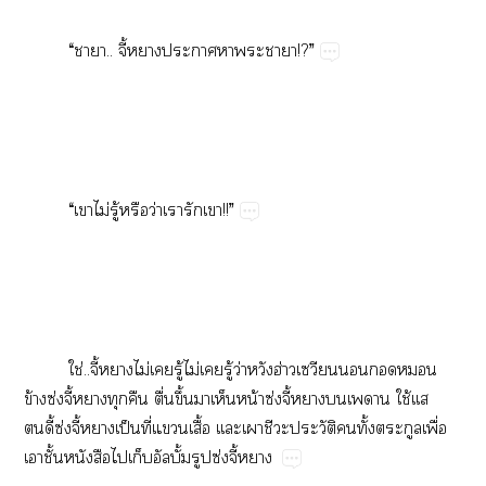
“​..​ี้​​​​!?”
“​​ไม่​ู้​​ว่​​​!!”
ใช่..ี้​ไม่​​ู้​ไม่​​ู้​ว่​ฮ่​​​​
ข้ซ่ี้​​​ื่​ึ้​​​น้ซ่ี้​​​ใช้​
ี้ซ่ี้​ป็​ี่​​ื้​​​​​ั​​ั้​​ื่​
​ั้​​​ั้ปซ่ี้