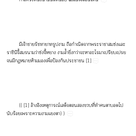
​จ้​​​​​​​​​​​ซ่​
ิ​ี้​​​ว่ซ่ี้​​ล้ำ​ิ่​ว่​​​​​ป​​
​​ห้​​ื่​ป้​​​​[1]
(​(​[1]​อ้​​​ณ์​​​​​ี่​​​​​​
​ร้​​​​)​)