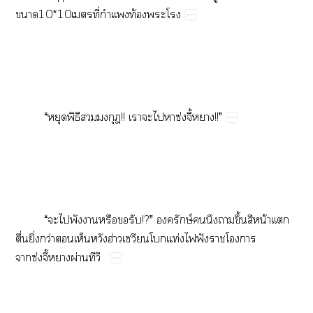
10*10​ี่​ท้​​
“​​ิ​!!​​​​ซ่ี้!!”
“​​​​​​​!?”​ษ์​​​​ึ้​​น้​
ื่​ิ่​ว่​​​ฮ่​​ท่​​ฟั​​​
ซ่ี้​ผ่​​