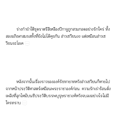
ร่​ำ​ใต้​​​​ปิ​​​​​ย่​​ร่​ั้​
​​​ั้​ี่​​ไม่​ได้​​​ฮ่​​ต่ฮ่​
​​
​​ั้​ื่​​​ค์​​​ฮ่​​​​
​น้​ัร์​​​​ค์​ก่.​​​ร่​ร้​ั่​
​ี่​​ม้​​​ั​​​ศ์​​​​ย่​​ไม่​​
​