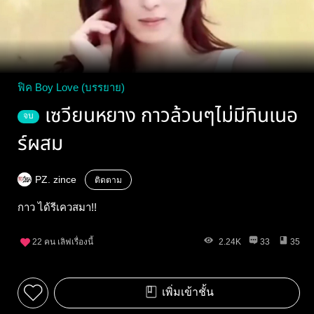
ฟิค Boy Love (บรรยาย)
เซวียนหยาง กาวล้วนๆไม่มีทินเนอ
จบ
ร์ผสม
PZ. zince
ติดตาม
กาว ได้รีเควสมา!!
22
คน เลิฟเรื่องนี้
2.24K
33
35
เพิ่มเข้าชั้น