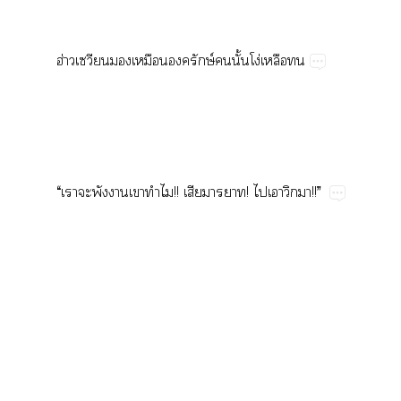
ฮ่​​​ษ์​​ั้​โง่​​
“​​​​​​!!​​!​​!!”