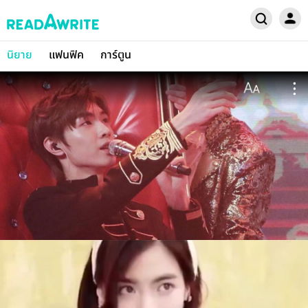
นิยาย
แฟนฟิค
การ์ตูน