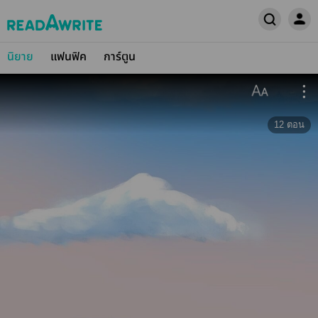
นิยาย
แฟนฟิค
การ์ตูน
12
ตอน