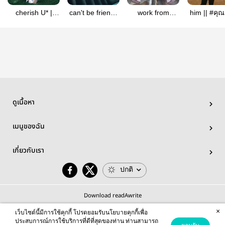
cherish U* |
can't be friends
work from
him || #คุ
SoonHoon
| SoonHoon
anywhere |
ม่า
#เลิฟจินเอนนี่เวย์
ดูเนื้อหา
เมนูของฉัน
เกี่ยวกับเรา
ปกติ
Download readAwrite
×
เว็บไซต์นี้มีการใช้คุกกี้ โปรดยอมรับนโยบายคุกกี้เพื่อ
ประสบการณ์การใช้บริการที่ดีที่สุดของท่าน ท่านสามารถ