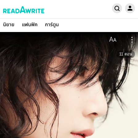
นิยาย
แฟนฟิค
การ์ตูน
11
ตอน