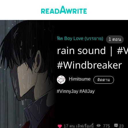
ฟิค Boy Love (บรรยาย)
1
ตอน
rain sound | #V
#Windbreaker
Himitsume
ติดตาม
#VinnyJay #AllJay
17
คน เลิฟเรื่องนี้
775
23