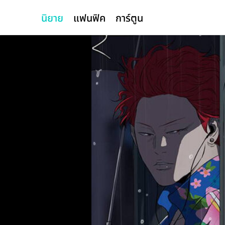
นิยาย
แฟนฟิค
การ์ตูน