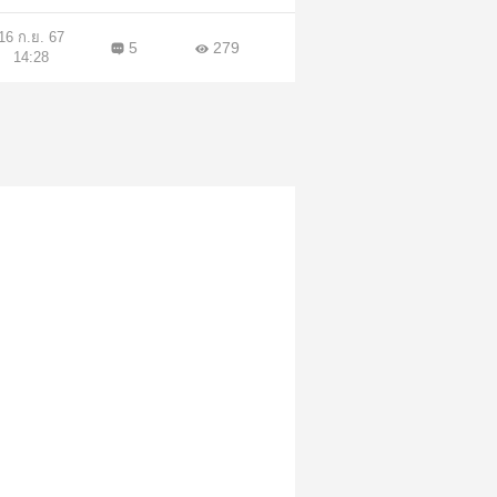
16 ก.ย. 67
5
279
14:28