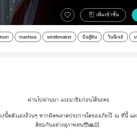
เพิ่มเข้าชั้น
toon
manhwa
windbreaker
ปั่นสู้ฝัน
วินนี่เจย์
v
ผ่านไผ่านา แะาชิมก่อนได้ะะ
นี้ดตัวเล้วนๆ าผิดาะาใอภัยไว้ ณ ที่นี้
ติกันอย่างสุภาพ🥹🙏🏻