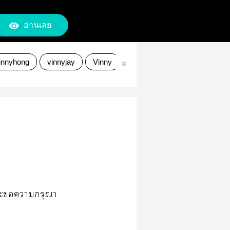
อ่านเลย
innyhong
vinnyjay
Vinny
jahyun
alljay
ออลเจย
 แะากรุณา