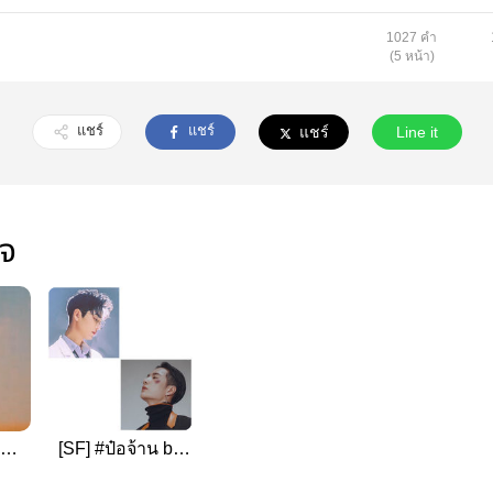
1027 คำ
(5 หน้า)
แชร์
แชร์
แชร์
Line it
ใจ
[SF] #ป๋อจ้าน by
39galaxyz