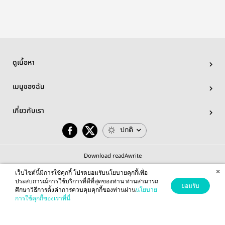
ดูเนื้อหา
เมนูของฉัน
เกี่ยวกับเรา
ปกติ
Download readAwrite
×
เว็บไซต์นี้มีการใช้คุกกี้ โปรดยอมรับนโยบายคุกกี้เพื่อ
ประสบการณ์การใช้บริการที่ดีที่สุดของท่าน ท่านสามารถ
ยอมรับ
ศึกษาวิธีการตั้งค่าการควบคุมคุกกี้ของท่านผ่าน
นโยบาย
© 2026 readAwrite.com by MEB Corporation Public Company Limited
การใช้คุกกี้ของเราที่นี่
This site is protected by reCAPTCHA and the Google
Privacy Policy
and
Terms of Service
apply.