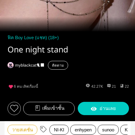
ฟิค Boy Love (แชท) (18+)
One night stand
myblackcat🐈‍⬛
ติดตาม
6
คน เลิฟเรื่องนี้
42.27K
21
22
เพิ่มเข้าชั้น
อ่านเลย
วายสเตชั่น
NI-KI
enhypen
sunoo
KIS