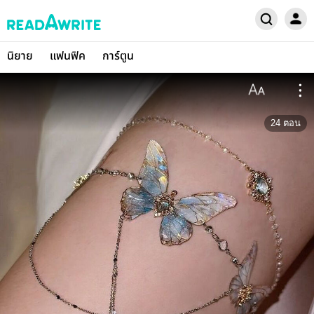
นิยาย
แฟนฟิค
การ์ตูน
24
ตอน