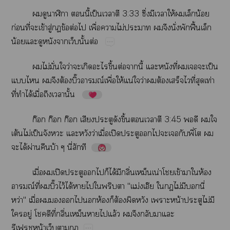
​​​​ี้​ป็​​​3:33​ึ่​​​ให้​​​น้​
ก่​ี่​​ข้​ู่​​ข้​ต่​​ื่​​ไม่​​​​ั่​​ฟื้​​
น้​​​​ั้​ต่
​ไม่​ั่​​ว่​​​​ึ้​ต่​​ี้​​​ี่​​​​ป็​
​​​​ต้ิ๊ณ์​ื่​ให้​น่​​ว่​​ต้​​​ี่​​ท่​
ี่​​ได้​ื่​​​ั้
ก๊​ก๊​ก๊​​​​ึ้​​​​3:45​​​​​
ต้​ไม่​ป็​​​​ว่​ื่​ปิ​​​​​​​ี่​​​
​ได้​ผ่​​บ้​ี่​​
ื่​​ปิ​​​​​ได้​​ิ่​​น่​​ข้​​​ห้​
ณ์​ี่​ิ๊ไว้​ได้​​​​​"ม่อ๊​​​ไม่​​​ี่​
ว่"​ื่​​​​​​ห้​​ต้​​​​น้​​ไม่​​
​ู่​​​ี่​ิ่​​​​ล้​​​​​​
น้​