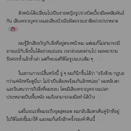
​​ได้​ปี่​​ป็​​​​ร่​​ี้​​​ธ์​
​​​​​​​​​ย่​
​ู้​​​​​ิ่​ี่​ู่​​น้​​ต่​​​ไม่​​​
ณ์​​ิ่​ั้​ได้​ย่​น่​​​ล่​​ผ่​​​​
ซ้ำ​ล้​ซ้ำ​ล่​ต่​​​ต่ิ​​​
​​ณ์​ิ้​​ี้​ู่​​​​ึ้​ได้​ว่"​ด้​​​
ว่​ค่​ฟั​​​ี่​​ไม่​​ป็​ต้​ร้​​​น่"​​​​
​​​ิ่​ี่​​​​​​​​​
​ป็​ื้​​​​​​​​ได้​บ้
ต่​​​ี่​​​​​​​​​​​​ู่​​ี่​ู่​
ิ​ส่​ิ้​​ให้​​​​​​ั้​​ค่ำ​​ี้