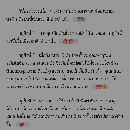
"ี่​ี่"​​​​​​​​​​​
​ี่​​ี้​ป็​​​2:50​ล้
​ข้​ี่​1​:​​​​ห้​​​​ได้​ให้​​​​​ข้​ี้​
​ิ่​ึ้​ื่​​​3​ท่​ั้
1
​ข้​ี่​2​:​ื่​​​​3​ต์ั้​​​​​​
ู่ต์​ห่​ึ่​ึ่ี้​​​​โป๊​ี่​​​ย์​​
​​​​​ม้​​​​ข้ื่​​​​​​​
ี่​ี่​ู่​​​ไม่​ใช่​​​ี่​​​ี่​​​​ปั๊​​​ให้​
ท์​​​​ว่​​​​ล้​
​ข้​ี่​3​:​​​ใช้ี้​ื่​​​​​​
ได้​​​ต่​​ต้​​ย่​น้​1​ั้​ก่​​​3:44​
​​ั้​ย่​ใช้​​​​​​ไม่​ย่ั้​​ื่​​ร้​
ึ้
1