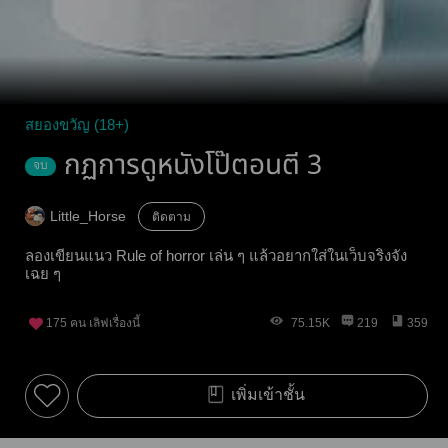
สยองขวัญ (18+)
กฏการดูหนังโป๊ตอนตี 3
จบ
Little_Horse
ติดตาม
ลองเขียนแนว Rule of horror เล่น ๆ แล้วอยากใส่ในเว็บจริงจัง
เฉย ๆ
175
คน เลิฟเรื่องนี้
75.15K
219
359
เพิ่มเข้าชั้น