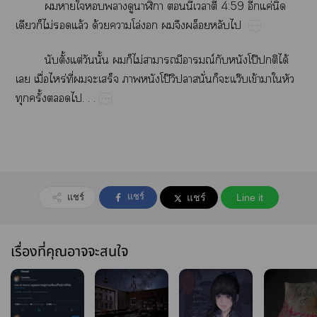
​​​​​​​​ี้​​​4:59​​ค่​​
​​ไม่​​ล้​ด้​​โล่​​​​​​
​ั้​ต่​​ั้​​​ไม่​​​ณ์​​​โป๊​​ได้​
​ื่​ร่ี่​​​​​​โป๊​​ั่​​ว๊ข้​​​​
​ั้​​.​.​.
แชร์
แชร์
แชร์
Line it
เรื่องที่คุณอาจจะสนใจ