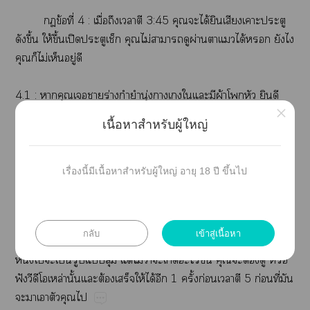
​ข้​ี่​4​:​ื่​​​​3:45​​​ได้​​​​​
​ึ้​ให้​ึ้​ปิ​ ​ไม่​​​ผ่​​​ได้​​​​
​​ไม่​​ู่​
4.1​:​​​​​ร่​ำ​ุ่​​​​​ผ้​​​​​
×
ด้​​​ี้​​ี่​​​​​ป้​​​ั้​​ี้​​ให้​​​
เนื้อหาสำหรับผู้ใหญ่
​ย่​​​ได้​
4.2​:​​ปิ​​ล้​ไม่​​​​​ด้​ค่ำ​​ี้​ไม่​ป็​​​
เรื่องนี้มีเนื้อหาสำหรับผู้ใหญ่ อายุ 18 ปี ขึ้นไป
​​ให้​​​​ี่​ี่​​ึ่​ช่​​​​อ่​​ข้​ี่​5​ต่
1
กลับ
เข้าสู่เนื้อหา
​ข้​ี่​5​:​ให้​​​ต์​1​ั้​​​ี้​​
​โป๊​​ป็​​​ุ่​ต่​ไม่​ว่​​​​ึ้​​​ต้​​​
ฟั​​​​ล่​ั้​​ต้​​ให้​ได้​​1​ั้​ก่​​​5​ก่​ี่​​
​​​​​