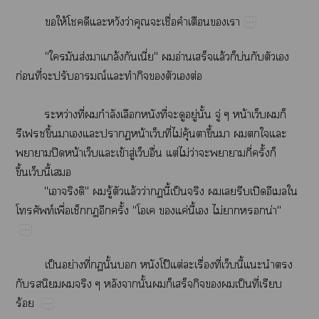
​ให้​​​​​ว่​​​ื่​​​​
"​​ส่​​ล้​ี่"​​อ่​​ล้​​บ่​​​​
ก่​ี่​​ป​ณ์​​​​​​​ต่
​ ​ ​ ​ว่​ี่​​ำ​​​ี่​​​ู่​ั้​ู่​น้​​
ึ้​​​​​น้ี่​ไม่​ุ้​​ึ้​​​​​​
​ปิ​น้​ข้​ู่ื่​ต่​ไม่​ว่​​​ี่​ั้​​
ึ้ี้​
   "​"​​ู้​​ล้​ว่​​ี้​ป็​​​​​ปิ​​​
ท์​ื่​ั้"​​​ค่​ี้​​ไม่​​​น่"
ป็​ย่​ี่​​ั้​​​โป๊​ต่​​ื่​ี่ี้​​​​
​​​​​​​ั้​​​​​​​ป็​ี่​​
ร้