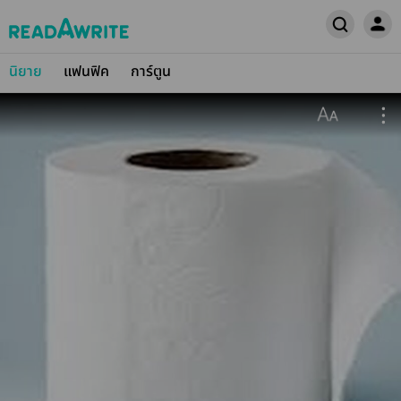
นิยาย
แฟนฟิค
การ์ตูน