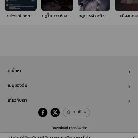
rules of horror
กฏในการทำงาน
กฎการติวหนังสือ
เมืองแห่ง
กฎของการอยู่
กะดึกที่คาเฟ่
กับรุ่นพี่
บ้านเพื่อนที่ไม่รู้
Time to Rest
ว่ามีกี่ข้อ
ดูเนื้อหา
เมนูของฉัน
เกี่ยวกับเรา
ปกติ
Download readAwrite
×