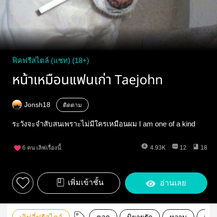
ฟิคฟรีสไตล์ (แชท) (18+)
หน้าเหมือนแฟนเก่า Taejohn
Jonsh18
ติดตาม
ระวังจะจำสับสนเพราะไม่มีใครเหมือนผม I am one of a kind
6
คน เลิฟเรื่องนี้
4.93K
12
18
เพิ่มเข้าชั้น
อ่านเลย