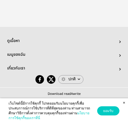
ดูเนื้อหา
เมนูของฉัน
เกี่ยวกับเรา
ปกติ
Download readAwrite
×
เว็บไซต์นี้มีการใช้คุกกี้ โปรดยอมรับนโยบายคุกกี้เพื่อ
ประสบการณ์การใช้บริการที่ดีที่สุดของท่าน ท่านสามารถ
ยอมรับ
ศึกษาวิธีการตั้งค่าการควบคุมคุกกี้ของท่านผ่าน
นโยบาย
© 2026 readAwrite.com by MEB Corporation Public Company Limited
การใช้คุกกี้ของเราที่นี่
This site is protected by reCAPTCHA and the Google
Privacy Policy
and
Terms of Service
apply.