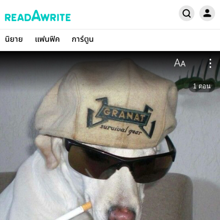
นิยาย
แฟนฟิค
การ์ตูน
1
ตอน