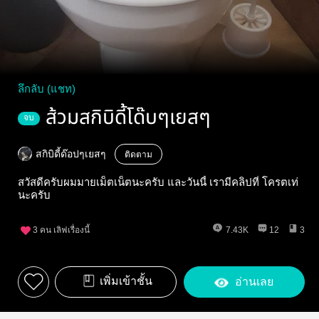
ลึกลับ (แชท)
ส้วมสกิบิดี้โด๊บๆเยสๆ
จบ
สกิบิดี้ด๊อปๆเยสๆ
ติดตาม
สวัสดีครับผมมายเม็ตเน็ตนะครับ และวันนี้ เรามีคลิปที่ โครตเท่
นะครับ
3
คน เลิฟเรื่องนี้
7.43K
12
3
เพิ่มเข้าชั้น
อ่านเลย