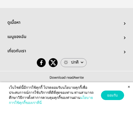
ดูเนื้อหา
เมนูของฉัน
เกี่ยวกับเรา
ปกติ
Download readAwrite
×
เว็บไซต์นี้มีการใช้คุกกี้ โปรดยอมรับนโยบายคุกกี้เพื่อ
ประสบการณ์การใช้บริการที่ดีที่สุดของท่าน ท่านสามารถ
ยอมรับ
ศึกษาวิธีการตั้งค่าการควบคุมคุกกี้ของท่านผ่าน
นโยบาย
© 2026 readAwrite.com by MEB Corporation Public Company Limited
การใช้คุกกี้ของเราที่นี่
This site is protected by reCAPTCHA and the Google
Privacy Policy
and
Terms of Service
apply.