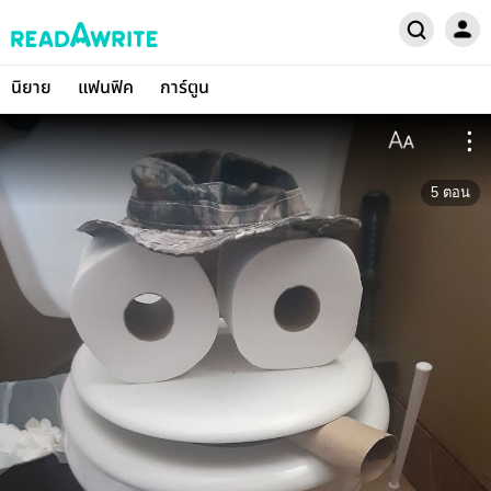
นิยาย
แฟนฟิค
การ์ตูน
5
ตอน