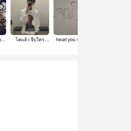
อง
โตแล้ว จีบใคร
heart you จากใจ
โต๊ะประจำ/CB
ก็ได้()