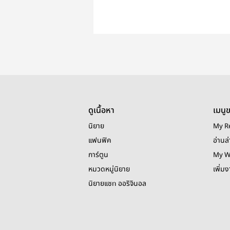
ดูเนื้อหา
เมนู
นิยาย
My R
แฟนฟิค
อ่านล่
การ์ตูน
My W
หมวดหมู่นิยาย
เพิ่ม
นิยายแชท ออริจินอล