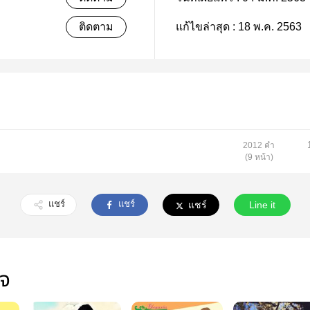
ติดตาม
แก้ไขล่าสุด :
18 พ.ค. 2563
2012 คำ
(9 หน้า)
แชร์
แชร์
แชร์
Line it
ใจ