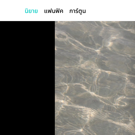
นิยาย
แฟนฟิค
การ์ตูน