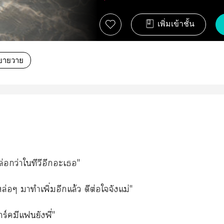
เพิ่มเข้าชั้น
ิยายวาย
ล่อกว่าใทีวีอีกอะเ"
ล่อๆ มาทำเพิ่มอีกแล้ว ดีต่อใจังแม่"
ร์คมีแยังพี่"