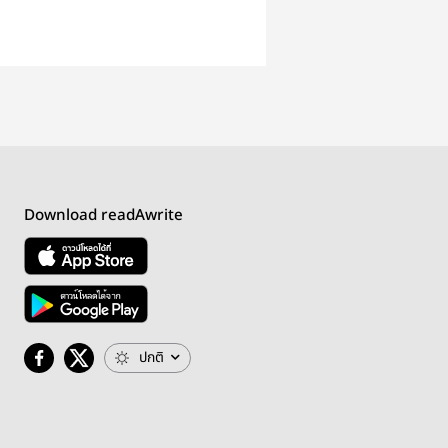
Download readAwrite
ปกติ