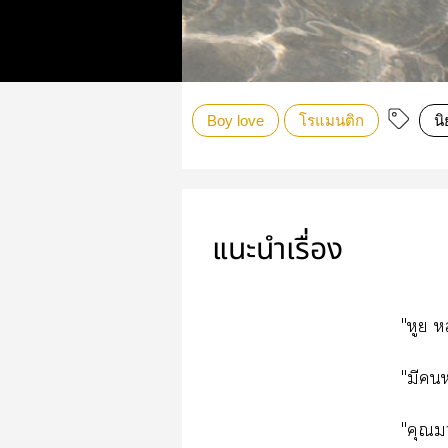
Boy love
โรแมนติก
น
แนะนำเรื่อง
"หูย ห
"มีห
"คุณมา