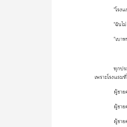
"โเเ
"ฉันไม
"เาห
ทุกะ
เาะโเเที
ผู้า
ผู้า
ผู้า