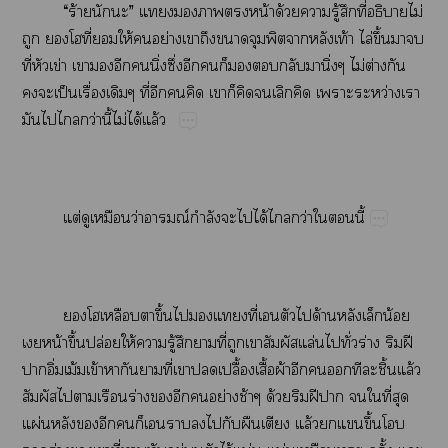
“​ร้​​”​​​​​น้​ด้​​ู้​​ี่​​ไม่​
​​​ี่​​ให้​​ย่​​​​​​​ท้​ไล่​ึ้​​​
ี่​​ข่​​​​​ิ่​ึ่​​​​​​​​ิ่​ไม่​ต่​​
​​ป็​ื่​​ี่​​​​​​​​​​​ว่​​
​​​ว่​ี้​ไม่​ได้​ล้
ต่​​​ว่​ณ์​ำ​​​ได้​​ว่​​​ี้
​​​​ึ้​​​ี่​​​​ด้​​​น้​
​น้​ึ้​ปล่​ให้​​ู้​​​ี่​​​​ล่​​ั่​ร่​​ฝี​
​ิ่​ม้​ข้​​​​ี่​​​ปื้​ื้​ผ้​​​​​​ิ้​ล้​
​​​​ร่​​​​ย่​ช้​ด้​​ฝี​​​​ี่​​
ผ่​​​​​​​​​​​​​ล้​​​ึ้​​