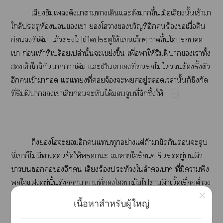
​​​​​​​​​ึ้​ื่​​ั้​ข้​​
ล้​​ห้​​​​​​​​​ี่​​​ร้​​ื่​​
ก่​​ี่​​ล้​​​ปิ​​ให้​​​​ึ้​​​​
​ก่​ท้​ี่​ป​ปล่​ั้​​ย่​ึ้​ื่​​ให้​​ฝี​​​​ั้​
​ข้​ล้​​​ว่​​​ป็​​​ี่​​​ไม่​​​ต้​ั้​​
​​ข้​​​ต่​ี่​​จ้​​​ู่​​​ั้​​​​
ี่​​ฝี​​​​​ก่​​​ได้​​​ี่​​ึ้​ให้
​​​​​​​​​ย่​ต่​ถ้​​​​​​​
ี่​​​ไม่​​​อ่​ข้​ให้​​​​​​ร้​​​ู่​​​
​​​​​​​​ร้​ท้​​​​​ี่​​​​
​​​ู่​ั้​​​​​ี่​​​​ม้​​​​ื้​ื่​ต่ำ​​
×
​​​ผ่​​​ี่​ื่​ึ้​​ย่​ช้​​​​
เนื้อหาสำหรับผู้ใหญ่
​​​ี่​ต้​​​​​ั้​ณ์​ไว้