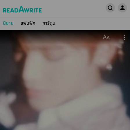
นิยาย
แฟนฟิค
การ์ตูน