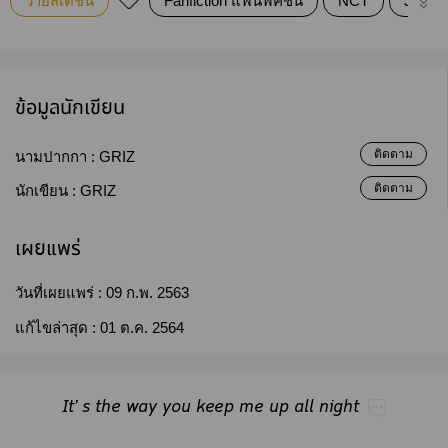
วายสเตชั่น
Fanfiction แฟนฟิคชั่น
NCT
JOHN
ข้อมูลนักเขียน
ติดตาม
นามปากกา :
GRIZ
ติดตาม
นักเขียน :
GRIZ
เผยแพร่
วันที่เผยแพร่ :
09 ก.พ. 2563
แก้ไขล่าสุด :
01 ต.ค. 2564
It’​s​the​way​you​keep​me​up​all​night