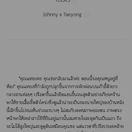
YOURS
Johnny​x​Taeyong
“​​​​​​​ล้​ค่​​ี้​​​​ู่​ี่​
ห้”​​ี่​ำ​​​ึ้​​​​ผ่​​ก้ี้​​​
​​ค่​ป​​ึ้​ล้​​​ึ้​​​​ย่​​ร้​
​ให้​​ื้​ิ้​​ร่​ึ่​​ล้​น่​​ป็​​​ญ่​​บ้​​
ี้​​ึ้​​​​ช่​​​ไม่​​​​​​​​​
น้​​ให้​ล่​​ใช้​ี่​​ู่​​ั้​​​​​​ป็​​​
​ไม่​ได้​​ญ่​​​​​​​​ต่​​​ี่​ป​​ล้​