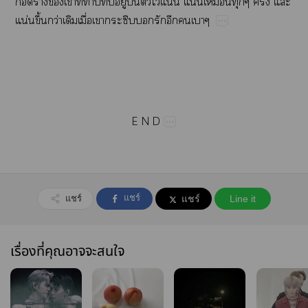
​ร่​​​ี่​​​ู่​​​ไว้​น่​น่​​​ั้​​
น่​ึ้​ว่​​ื่​​​​​​​
E​N​D
แชร์
แชร์
แชร์
Line it
เรื่องที่คุณอาจจะสนใจ