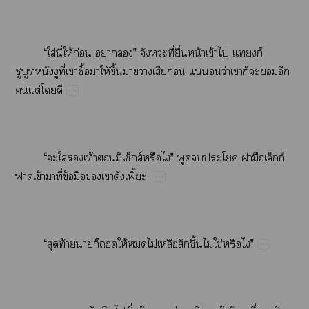
“​ใส่​ี่​ให้​ก่​​”​​ี่​ื่​น้​ข้​​​​
​​ี่​​ื้​​ให้​ึ้​​​​ก่​น่​​ว่​​​​​​
​ต่​​
“​​ใส่​​ท้​​ส์​”​​​​ฝ่​​​​
​ข้​​ี่​ข้​​​​ี้​
“​​ท้​​​​ให้​​ไม่​​​ิ้​ไม่​ใช่​​”