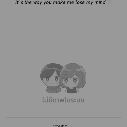
It’​s​the​way​you​make​me​lose​my​mind