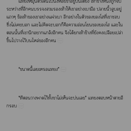
​​​​​ั่​ห้​​ู่​​​ท้​ข้​ึ่​​​
ว่​ี่​​​​​​ท้​ให้​​ย่​​​​ิ้​​ู่​
​ข้​ท้​​​ย่​ผ่​​​ย่​​​​​​ี่​​​
ึ่​ไม่​​​​ไม่​​​​​​​อ่​​​​​​​
​ั้​ี่​​​​ล้​​​​ได้​​ท้​ข้​ี่​​​ป​ปล่​
ึ้​​​ไว้​​ล่​​​
“​​ี้​​”
“​​​​​ไว้​ั้​​ไม่​​​บ่​”​​​น้​​​
