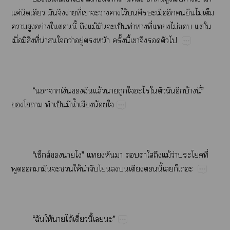
ค่​​​​​ง่​ี่​​​​​ไว้​ื่​​​​ไม่​​
​​ย่​​​ี้​​ม้​​​ป็​ท่​​ี่​ไม่​​ต่​​
ื่​​ิ่​ี่​น่​​​ว่​ู่​​น้​ั้​ี้​​​​​
“​​​​​​ล้​​​​​​​​​บ้​ี่”​
​​​​ป็​​น้ำ​​น้​
“ส์​​”​​​​​​​​ม้​ว่​​ี่​
​​​​​​ให้​น่​​​​​​​ี้​​​
“​​ให้​​ได้ี๋ี้​​”