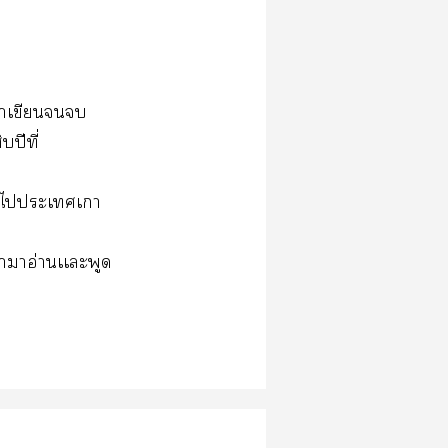
เาเขียน
บปีที่
าไะเเกา
้าาอ่านเเะพูด