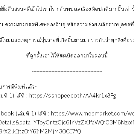
่ยิ่งสืบคดีเข้าไเท่าไร กลับเเต่เรื่องผิดติาขึ้นเท่าน
ป็น าาาพิเศษจินอู หรือาช่วยเหลือาบุคคลที่
ีใหม่เเะเหตุการณ์วุ่นวายที่เกิดขึ้นาา ากับว่าทุกสิ่งคือร
ที่ถูกตั้งเาไว้ให้ระเบิดาในี้
-----------------------------------------------
รับาตีพิมพ์เเล้ว~!
่มที่ 1) ได้ที่ :
https://s.shopee.co.th/AA4kr1x8Fg
-book (เล่มที่ 1) ได้ที่ :
https://www.mebmarket.com/we
Details&data=YToyOntzOjc6InVzZXJfaWQiO3M6Nzo
29rX2lkIjtzOjY6IjM2MjM3OCI7fQ