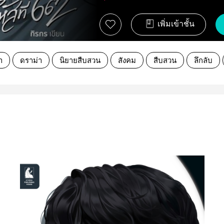
เพิ่มเข้าชั้น
า
ดราม่า
นิยายสืบสวน
สังคม
สืบสวน
ลึกลับ