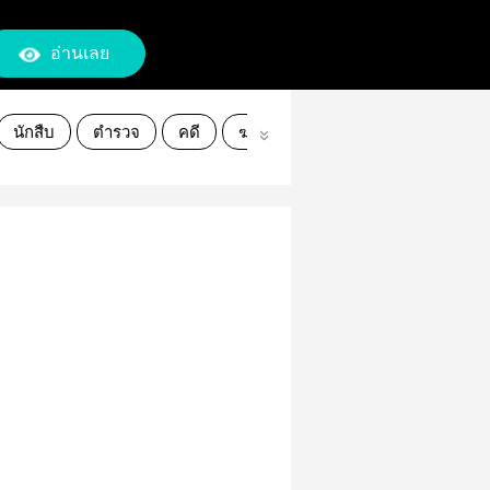
อ่านเลย
นักสืบ
ตำรวจ
คดี
ฆาตกร
ฆาตกรรม
ชีวิต