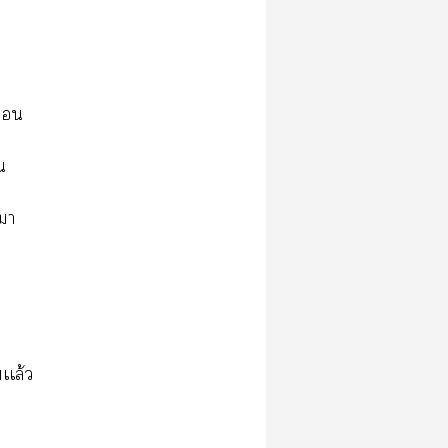

น
อมา
ยเเล้ว