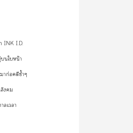
่า INK I.D.
่ใหน้า
มาก่อคดีซ้ำๆ
สังคม
าเา