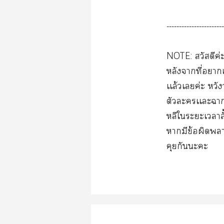
-----------------------
NOTE: สวัสดีค่ะ
หลังาที่าเข
เเล้วเค่ะ หวั
ตัวะเเะา
หลีใะะเาสั
ามีข้อผิดา
คุยกันะะ