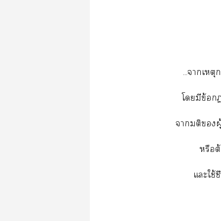
...าเหตุ
โมีข้อ
ามติผู
หรือต
แะใช้ช