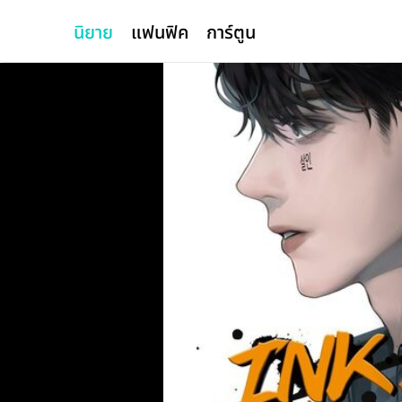
นิยาย
แฟนฟิค
การ์ตูน