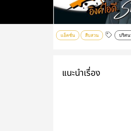
แอ็คชั่น
สืบสวน
ปริศน
แนะนำเรื่อง