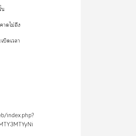
ั้น
าไม่ถึง
ะเบิดเา
b/index.php?
iMTY3MTYyNi