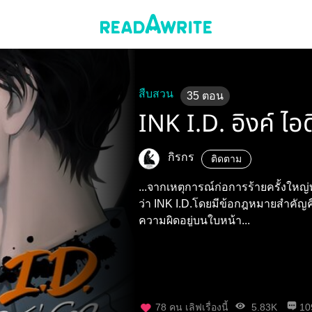
สืบสวน
35
ตอน
INK I.D. อิงค์ ไอด
กิรกร
ติดตาม
...จากเหตุการณ์ก่อการร้ายครั้งใหญ่ท
ว่า INK I.D.โดยมีข้อกฎหมายสำคัญค
ความผิดอยู่บนใบหน้า...
78
คน เลิฟเรื่องนี้
5.83K
10