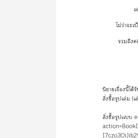
แต
ไม่ว่าะเ
ถึงคด
นิยายเรื่องนี้ได้
สั่งซื้อรูปเล่ม (เล
สั่งซื้อรูปเเบบ e
action=Book
I7czo3OiJib