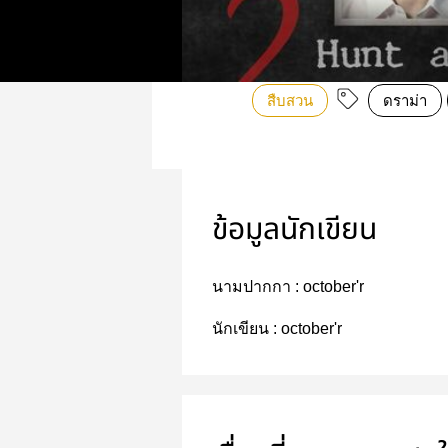
สืบสวน
ดราม่า
ข้อมูลนักเขียน
นามปากกา :
october'r
นักเขียน :
october'r