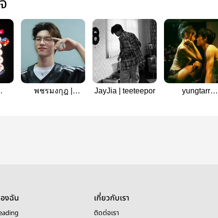
ใจ
พชรมงกุฎ |
JayJia | teeteepor
yungtarr
OR
Teeteepor
#teeteepor
ของฉัน
เกี่ยวกับเรา
eading
ติดต่อเรา