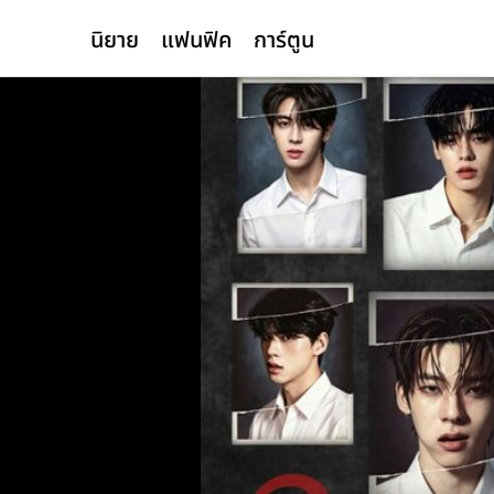
นิยาย
แฟนฟิค
การ์ตูน