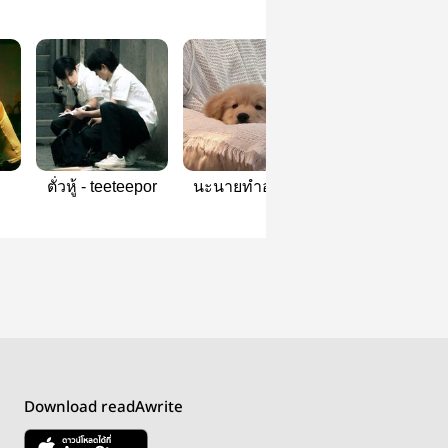
ตั่วหู้ - teeteepor
นะนายทำอะไร ,
punch¹ | teeteep
ttp
Download readAwrite