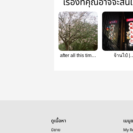
เรื่องที่คุณอาจจะสน
after all this time |
จ้านไป๋ |
teeteepor
TEETEEP
ดูเนื้อหา
เมนู
นิยาย
My R