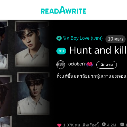
ฟิค Boy Love (แชท)
10
ตอน
Hunt and kill
จบ
october'r
ติดตาม
ตั้งแต่ขึ้นมหาลัยมากลุ่มเราแม่งเจอแ
1.07K
คน เลิฟเรื่องนี้
4.2M