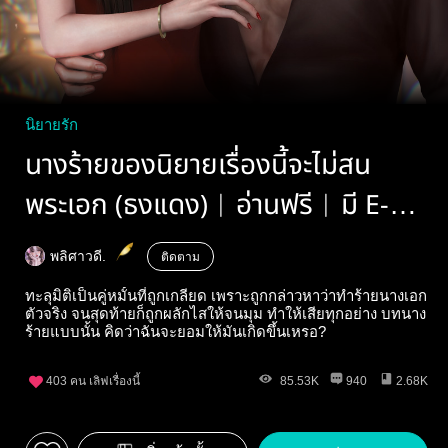
นิยายรัก
นางร้ายของนิยายเรื่องนี้จะไม่สน
พระเอก (ธงแดง)︱อ่านฟรี︱มี E-
book
พลิศาวดี.
ติดตาม
ทะลุมิติเป็นคู่หมั้นที่ถูกเกลียด เพราะถูกกล่าวหาว่าทำร้ายนางเอก
ตัวจริง จนสุดท้ายก็ถูกผลักไสให้จนมุม ทำให้เสียทุกอย่าง บทนาง
ร้ายแบบนั้น คิดว่าฉันจะยอมให้มันเกิดขึ้นเหรอ?
403
คน เลิฟเรื่องนี้
85.53K
940
2.68K