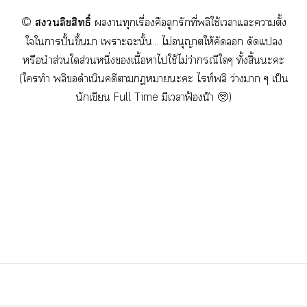
©️
ลิขสิทธิ์
านทุกเรื่องคือลูกรักที่พลิใช้เาแะาตั้ง
ใใาปั้นขึ้นา เาะะนั้น... ไม่อนุญาตให้คัด ดัดแ
หรือนำส่วนใส่วนหนึ่งเนื้อาไใช้ไม่ว่ากรณีใๆ ทั้งสิ้นะะ
(ใทำ พลิขอดำเนินคดีากฏาะะ ไท์พลิ ว่างา ๆ เป็น
นักเขียน Full Time มีเาฟ้องน๊า 🥺)