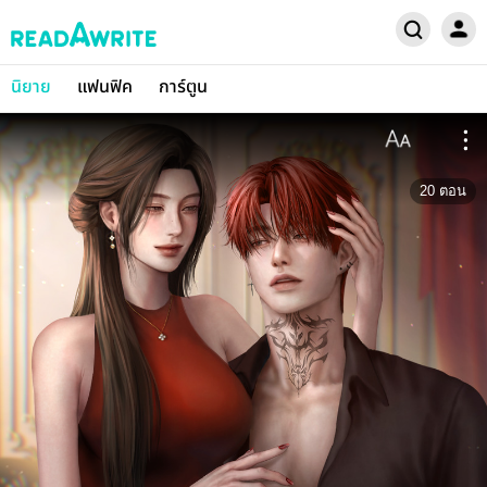
นิยาย
แฟนฟิค
การ์ตูน
20
ตอน