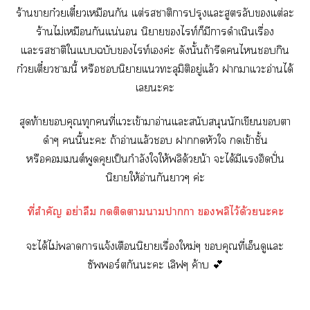
ร้านาก๋วยเตี๋ยวเหมือนกัน แต่าติาปรุงแะสูตรลับแต่ะ
ร้านไม่เหมือนกันแน่นอน นิยายไท์ก็มีาดำเนินเรื่อง
แะาติใแฉบับไท์เค่ะ ดังนั้นถ้ารีดไกิน
ก๋วยเตี๋ยวานี้ หรือนิยายแทะลุมิติอยู่แล้ว าาแะอ่านได้
เะะ
สุดท้ายคุณทุกคนที่แะเข้าาอ่านแะสนับสนุนนักเขียนตา
ดำๆ นี้ะะ ถ้าอ่านแล้ว าหัวใ เข้าชั้น
หรือเต์พูดคุยเป็นกำลังใให้พลิด้วยน้า ะได้มีแฮึดปั่น
นิยายให้อ่านกันาๆ ค่ะ
ที่สำคัญ อย่าลืม ติดาาาา พลิไว้ด้วยะะ
ะได้ไม่าาแจ้งเตือนนิยายเรื่องใหม่ๆ คุณที่เอ็นดูและ
ซัพร์ตกันะะ เลิฟๆ ค้าบ 💕