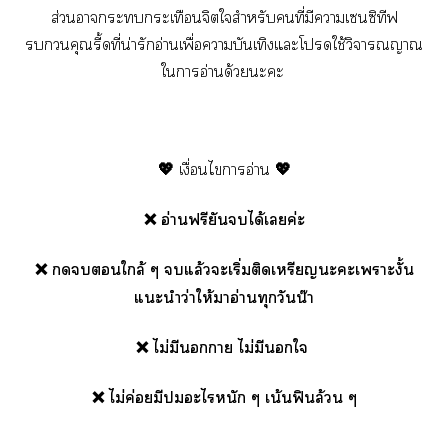
ส่วนาะกระเทือนจิตใสำหรับคนที่มีาเซิทีฟ
คุณรี้ดที่น่ารักอ่านเพื่อาบันเทิงแะโใช้วิจารณญาณ
ใาอ่านด้วยะะ
💖
เงื่อนไาอ่าน
💖
❌ อ่านฟรียันได้เค่ะ
❌ ใกล้ ๆ แล้วะเริ่มติดเหรียญะะเาะงั้น
แะนำว่าให้าอ่านทุกวันน๊า
❌ ไม่มีนา ไม่มีนใ
❌ ไม่ค่อยมีะไหนัก ๆ เน้นฟินล้วน ๆ