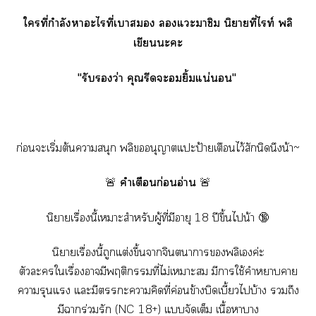
ใที่กำลังาะไที่เา แะาชิม นิยายที่ไท์ พลิ
เขียนะะ
"รับว่า คุณรีดะยิ้มแน่นอน"
ก่อนะเริ่มต้นาสนุก พลิอนุญาตแะป้ายเตือนไว้สักนิดนึงน้า~
🚨
คำเตือนก่อนอ่าน
🚨
นิยายเรื่องนี้เาะสำหรับผู้ที่มีอายุ 18 ปีขึ้นไน้า 🔞
นิยายเรื่องนี้ถูกแต่งขึ้นาจินตนาการพลิเค่ะ
ตัวะใเรื่องามีพฤติกรรมที่ไม่เาะ มีาใช้คำาา
ารุนแรง แะมีะาคิดที่ค่อนข้างบิดเบี้ยวไบ้าง ถึง
มีาร่วมรัก (NC 18+) แจัดเต็ม เนื้อาาง