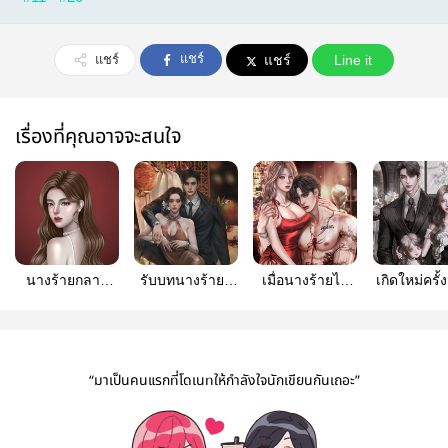
แชร์
แชร์
แชร์
Line it
เรื่องที่คุณอาจจะสนใจ
นางร้ายกลาย
รับบทนางร้ายที่
เมื่อนางร้ายไม่
เกิดใหม่ครั้ง
เป็นคนใหม่แล้ว
สามีไม่รัก (E-
ขอรัก (อ่านฟรี|
อยู่กับลูก
(มีE-book)
book พร้อม
มีE-book)
อย่างสงบ
โหลด)
(อ่านฟรี
“มาเป็นคนแรกที่โดเนทให้กำลังใจนักเขียนกันเถอะ”