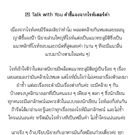
💌
Talk with You คำชี้แาไท์เอร์ค่า
เนื่องจากไท์เมีรีดสงสัยว่าทำไม ตคล้ายกันเอนุ
ญาติชี้เเงน๊า นิยายส่วนใหญ่ที่ไท์แต่งเป็นแทะลุมิติซึ่งเป็น
แหลักที่ไท์แะถนัดที่สุดเค่า (า ๆ ทีะมีแอื่น
แมาบ้างาใแ ๆ)
ไท์เข้าใดีว่าใานิยายมีพล็อตแทะลุมิติอยู่เป็นร้อย ๆ เรื่อง
เเว่ามันคล้ายไ แต่ไท์มั่นใจว่าไม่เเาเรื่องตัวเมา
ยำซ้ำ แต่ะเรื่องะดำเนินเรื่องต่างกันค่ะ ะมีคล้าย ๆ กัน
บ้างบุคลิกาเที่เป็นเเ ๆ เฟียส ๆ  ๆ ซึ่งนักเขียน
ทุกะมีเลักษณ์เาะตัวใแนักเขียน ไท์เก็เช่นกัน
ถ้ารีดได้าอ่านะรู้เว่าทุกเรื่องไท์มีเลักษณ์ แะไม่ซ้ำ
ใแน่นอนค่ะ ทรีตเม้นไท์าทีเป็นหมื่นคำ ไม่ซ้ำใแน่นอนค่ะ
เาจริง ๆ ถ้าเปรียบนิยายกับาามันก็เหมือนก๋วยเตี๋ยวค่ะ ทุก