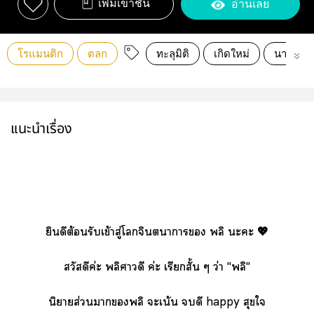
เพิ่มเข้าชั้น
อ่านเลย
โรแมนติก
ตลก
ทะลุมิติ
เกิดใหม่
นางร้ายเ
แนะนำเรื่อง
ยินดีต้อนรับเข้าสู่โจินตนาการ พลิ ะะ 💖
สวัสดีค่ะ พลิศาวดี ค่ะ เรียกสั้น ๆ ว่า "พลิ"
นิยายส่วนาพลิ ะเน้น ดี happy สุขใ