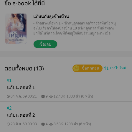
ซื้อ e-book ได้ที่นี่
แก้บนกับลุงข้างบ้าน
- ตัวอย่างเนื้อหา 1 - "ถ้าหนูถูกลอตเตอรี่รางวัลที่หนึ่ง หนู
จะไปเสียตัวให้ลุงข้างบ้าน 10 ครั้ง" ลูกตาล พึมพำพลาง
ยกมือไหว้ศาลเล็กๆ ที่ตั้งอยู่ใกล้กับร้านหมูกระทะ เมื่อ
ตอนกลางวันเธอซื้อลอตเตอรี่มา 2 ใบ "พูดอะไรของมึง
อีตาล ถูกรางวัลที่หนึ่งขึ้นมา ได้เป็นเมียลุงภาคจริงๆ กูจะ
ซื้อเลย
หัวเราะให้ฟันหลุด" เหมย เพื่อนสนิทของลูกตาลกล่าว
เหมยได้ยินมาว่าศาลตรงนี้ศักดิ์สิทธิ์มาก หากใครมา
บนบานหรือขออะไรไว้มักจะได้อย่างที่หวัง แต่ถ้าได้
อย่างที่หวังแล้วไม่มาแก้บน ชีวิตก็จะมีอันเป็นไป "มึงเชื่อ
ตอนทั้งหมด (13)
ซื้อทุกตอน
เก่าไปใหม่
กูเถอะอีเหมย เรื่องโชคดีแบบนั้นไม่มีทางเกิดขึ้นกับกู
หรอก" ลูกตาลว่ากับเพื่อนอย่างมั่นใจ ก่อนจะใช้ตะเกียบ
คีบหมูที่สุกแล้วขึ้นมากิน ถึงแม้จะเชื่อมาตลอดว่าตัวเอง
#1
เป็นคนไม่มีดวงเรื่องโชคลาภ แต่ทุกครั้งที่เดินผ่านแผง
แก้บน ตอนที่ 1
ลอตเตอรี่ ก็อดไม่ได้ที่จะซื้อมาเก็บไว้สักใบสองใบ ก็
ความจนมันน่ากลัว หากเธอถูกลอตเตอรี่ขึ้นมาจริงๆ ชีวิต
04 ก.ค. 69 00:21
9
12.43K
1333 คำ (6 หน้า)
ที่กำลังจะไปต่อไม่ไหวกับค่าเทอม ค่าหอพัก ค่ากิน ค่าใช้
ก็อาจจะพลิกจากหน้ามือเป็นหลังมือได้ ลูกตาลอาศัยอยู่
#2
กับแม่เลี้ยง ซึ่งเป็นแม่เลี้ยงที่ไม่ค่อยดีสักเท่าไหร่ในความ
คิดเธอ แม่ไม่เคยให้เงินเธอใช้ มีแต่เธอต้องหาเอง ทุกวัน
แก้บน ตอนที่ 2
นี้ที่ยังมีเงินไว้ใช้จ่ายก็เพราะก่อนตายพ่อฝากใส่บัญชีไว้
ให้หลายแสน แต่คิดว่าอีกไม่นานก็คงจะหมดแล้วล่ะ คง
23 มิ.ย. 69 00:03
4
8.63K
1298 คำ (6 หน้า)
ไม่น่าพอสำหรับค่าเทอมเทอมหน้า ลึกๆ ลูกตาลก็แอบ