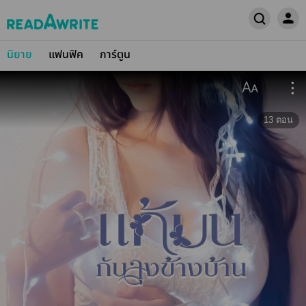
นิยาย
แฟนฟิค
การ์ตูน
13
ตอน