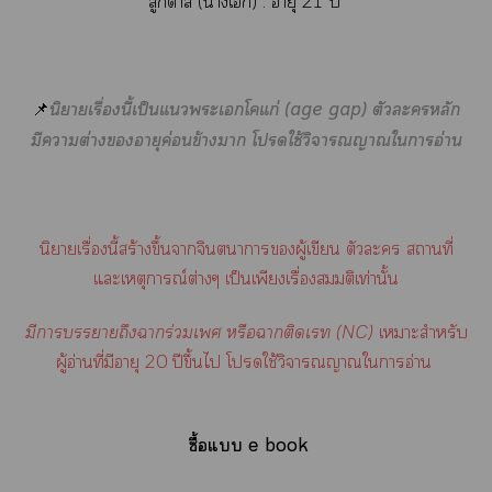
ลูกา (าเ) : อายุ 21 ปี
📌
นิยายเรื่องนี้เป็นแะเโแก่ (age gap) ตัวะหลัก
มีาต่างอายุค่อนข้างา โใช้วิจารณญาณใาอ่าน
นิยายเรื่องนี้สร้างขึ้นาจินตนาการผู้เขียน ตัวะ สถานที่
แะเหตุการณ์ต่างๆ เป็นเพียงเรื่องสมมติเท่านั้น
มีาาถึงาร่วมเ หรือาติดเ (NC)
เาะสำหรับ
ผู้อ่านที่มีอายุ 20 ปีขึ้นไ โใช้วิจารณญาณใาอ่าน
ซื้อแ e book