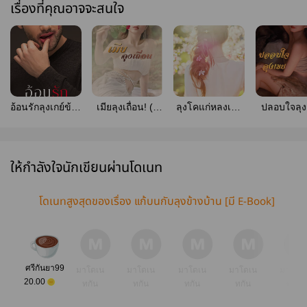
เรื่องที่คุณอาจจะสนใจ
อ้อนรักลุงเกย์ข้าง
เมียลุงเถื่อน! (มี
ลุงโคแก่หลงเมีย
ปลอบใจลุง
ห้อง (เควิน x
E-Book)
เด็ก [ช้าง มะลิ]
{ไม้ & น้ำค้
ลูกปัด) E-Book
E-Book
Book
ให้กำลังใจนักเขียนผ่านโดเนท
โดเนทสูงสุดของเรื่อง แก้บนกับลุงข้างบ้าน [มี E-Book]
ศรีกันยา99
มาโดเน
มาโดเน
มาโดเน
มาโดเน
มาโดเ
20.00
ทกัน
ทกัน
ทกัน
ทกัน
ทกัน