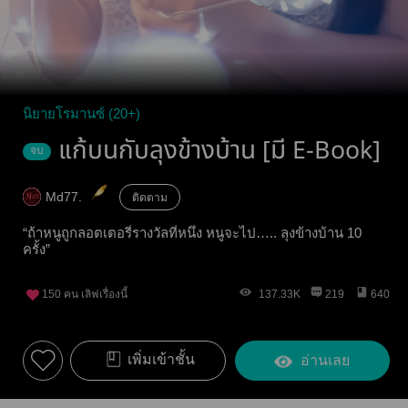
นิยายโรมานซ์ (20+)
แก้บนกับลุงข้างบ้าน [มี E-Book]
จบ
Md77.
ติดตาม
“ถ้าหนูถูกลอตเตอรี่รางวัลที่หนึ่ง หนูจะไป….. ลุงข้างบ้าน 10
ครั้ง”
150
คน เลิฟเรื่องนี้
137.33K
219
640
เพิ่มเข้าชั้น
อ่านเลย