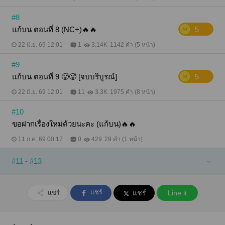
มา ลูกตาลออกจากโรงพยาบาลแล้ว เธอตรงดิ่งไปยัง
บ้านลุงภาค สูดลมหายใจเข้าลึกๆ แล้วบอกกับลุง "ลุง เรา
#8
มามีอะไรกันเถอะ" ///// นิยายเป็นเรื่องสั้น มีเนื้อหา 9 ตอน
แก้บน ตอนที่ 8 (NC+)🔥🔥
5
ค่ะ ขอบคุณทุกการสนับสนุนค่ะ
22 มิ.ย. 69 12:01
1
3.14K
1142 คำ (5 หน้า)
#9
แก้บน ตอนที่ 9 🥵🥵 [จบบริบูรณ์]
5
22 มิ.ย. 69 12:01
11
3.3K
1975 คำ (8 หน้า)
#10
ขอฝากเรื่องใหม่ด้วยนะคะ (แก้บน)🔥🔥
11 ก.ค. 69 00:17
0
429
29 คำ (1 หน้า)
#11 - #13
แชร์
แชร์
แชร์
Line it