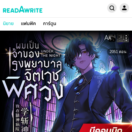
นิยาย
แฟนฟิค
การ์ตูน
2051
ตอน