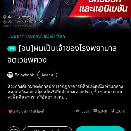
แฟนตาซี เกมออนไลน์ ต่างโลก
[จบ]ผมเป็นเจ้าของโรงพยาบาล
จบ
จิตเวชพิศวง
Enjoybook
ติดตาม
ห้วงภวังค์ยามรัตติกาลมักปรากฏอาคารพิลึกแห่งหนึ่ง ท่ามกลาง
หมอกควันคละคลุ้ง หลินชีเยี่ยจำต้องเคาะประตูซ้ำ ๆ จนกว่าตน
จะฟื้นคืนจากราตรีอันยาวนาน…
2.48K
คน เลิฟเรื่องนี้
633K
5.04K
10.4K