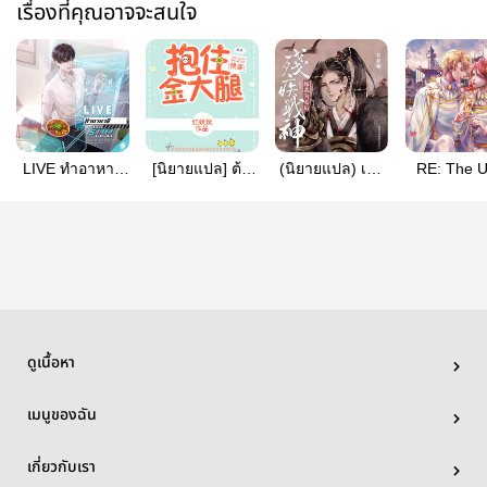
เรื่องที่คุณอาจจะสนใจ
LIVE ทำอาหาร
[นิยายแปล] ต้น
(นิยายแปล) เมื่อ
RE: The U
ของราชาจอเงิน
ขาทองคำนั้นเป็น
ผมแต่งเทพ
Dragon ซีนน
(影帝天天直播做
ของผม [Yaoi/BL]
สงครามขาพิการ
ไม่ได้เขี
饭) (นิยายแปล)
เป็นอนุชายา
[สนพ.onede
ดูเนื้อหา
เมนูของฉัน
เกี่ยวกับเรา