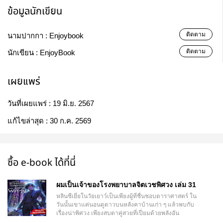
ข้อมูลนักเขียน
ติดตาม
นามปากกา :
Enjoybook
ติดตาม
นักเขียน :
EnjoyBook
เผยแพร่
วันที่เผยแพร่ :
19 มิ.ย. 2567
แก้ไขล่าสุด :
30 ก.ค. 2569
ซื้อ e-book ได้ที่นี่
ผมเป็นเจ้าของโรงพยาบาลจิตเวชพิศวง เล่ม 31
หลินชีเยี่ยในวัยเยาว์เป็นเพียงผู้ที่ชื่นชอบดาราศาสตร์ ใน
วันนั้นเขาแค่นอนดูดาวบนหลังคาบ้านเก่า ๆ แล้วพบกับ
เรื่องน่าพิศวง เพียงสบตาคู่สวยที่เปี่ยมด้วยพลังอัน
ศักดิ์สิทธิ์ โลกทั้งใบของเขาพลันมืดมัว สิบปีต่อมา หลินชี