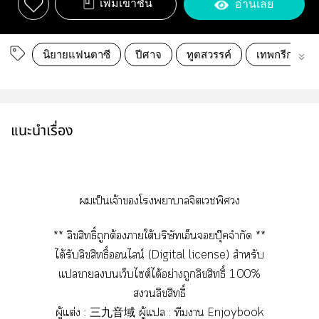
เพิ่มเข้าชั้น
อ่านเลย
นิยายแฟนตาซี
ปีศาจ
ทูตสวรรค์
เทพกรีก
แนะนำเรื่อง
เป็นเจ้าโาาจิตเพิศวง
** ลิขสิทธิ์ถูกต้องาใต้บริษัทเอ็นยบุ๊คจำกัด **
ได้รับลิขสิทธิ์นไลน์ (Digital license) สำหรับ
แาเว็บไซต์ได้อย่างถูกลิขสิทธิ์ 100%
ลิขสิทธิ์
ผู้แต่ง : 三九音域 ผู้แ : ทีมา Enjoybook