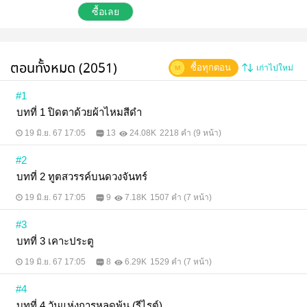
เยี่ยในวัยสิบเจ็ดปีมีผ้าพันตาแน่น ถึงแม้เขาจะปิดตาไว้
ซื้อเลย
ทว่าเขากลับ เห็น ทุกอย่างรอบตัว นั่นอาจเป็นเพราะพลัง
อำนาจประหลาดที่มาจากห้วงฝัน ท่ามกลางหมอกควัน
อันขมุกขมัวในภวังค์ ปรากฏอาคารที่คล้ายกับโรง
พยาบาลจิตเวชที่เขาเคยอาศัยอยู่ แต่ที่นี่นั้นมีสิ่งที่พิเศษ
ตอนทั้งหมด (2051)
ซื้อทุกตอน
เก่าไปใหม่
ซ่อนเอาไว้ (บทที่ 1801-1860) อ่านก่อนใครได้ที่
Enjoybook.co
#1
บทที่ 1 ปิดตาด้วยผ้าไหมสีดำ
19 มิ.ย. 67 17:05
13
24.08K
2218 คำ (9 หน้า)
#2
บทที่ 2 ทูตสวรรค์บนดวงจันทร์
19 มิ.ย. 67 17:05
9
7.18K
1507 คำ (7 หน้า)
#3
บทที่ 3 เคาะประตู
19 มิ.ย. 67 17:05
8
6.29K
1529 คำ (7 หน้า)
#4
บทที่ 4 วันแห่งการหลุดพ้น (รีไรต์)