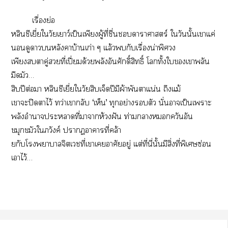
เรื่องย่อ
หลินชีเยี่ยใวัยเยาว์เป็นเพียงผู้ที่ชื่นาาศาสตร์ ใวันนั้นเาแค่
นอนดูดาวหลังคาบ้านเก่า ๆ แล้วกับเรื่องน่าพิศวง
เพียงาคู่ที่เปี่ยมด้วยพลังอันศักดิ์สิทธิ์ โทั้งใเาพลัน
มืดมัว…
สิบปีต่อมา หลินชีเยี่ยใวัยสิบเจ็ดปีมีผ้าพันาแน่น ถึงแม้
เาะปิดาไว้ ทว่าเากลับ ‘เห็น’ ทุกอย่างตัว นั่นาเป็นเาะ
พลังอำนาจะาที่าาห้วงฝัน ท่ามกลางควันอัน
ขมุกขมัวใภวังค์ าาาที่คล้า
ยกับโาาจิตเที่เาเอาศัยอยู่ แต่ที่นี่นั้นมีสิ่งที่พิเศษซ่อน
เาไว้…