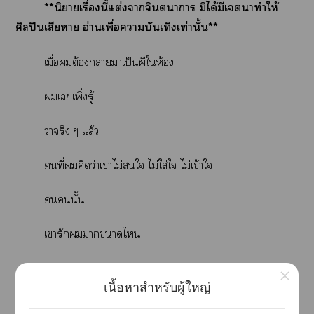
**นิยายเรื่องนี้แต่งาจินตนาการ มิได้มีเาทำให้
ศิลปินเสียา อ่านเพื่อาบันเทิงเท่านั้น**
เมื่อต้องาาเป็นผีให้อง
เเพิ่งรู้...
ว่าจริง ๆ แล้ว
คนที่คิดว่าเาไม่ใ ไม่ใส่ใ ไม่เข้าใ
นั้น...
เารักาาไ!
×
เนื้อหาสำหรับผู้ใหญ่