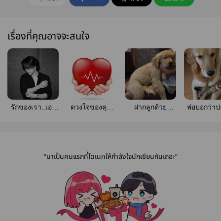
เรื่องที่คุณอาจจะสนใจ
รักของเรา..เอา
ดวงใจของคุณ
ฝากลูกด้วย
พ่อบอกว่าป
ยังไงดี? #โอ
#โอมนนน
ครับ...เพื่อน
เป็นโกลเ
มนนน
“มาเป็นคนแรกที่โดเนทให้กำลังใจนักเขียนกันเถอะ”