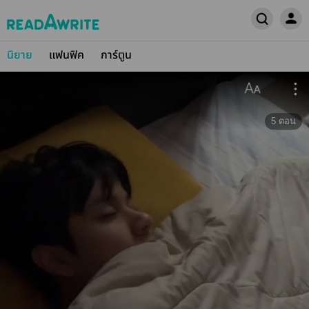
นิยาย
แฟนฟิค
การ์ตูน
5
ตอน