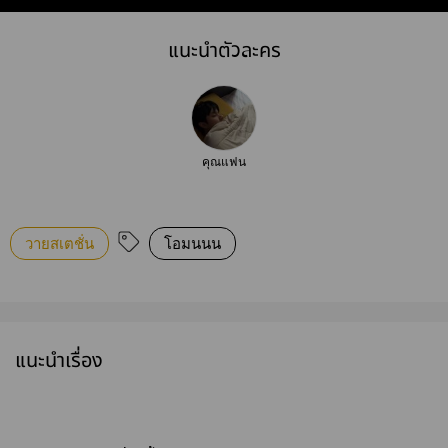
แนะนำตัวละคร
คุณแฟน
วายสเตชั่น
โอมนนน
แนะนำเรื่อง