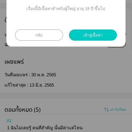
เรื่องนี้มีเนื้อหาสำหรับผู้ใหญ่ อายุ 18 ปี ขึ้นไป
ข้อมูลนักเขียน
ติดตาม
กลับ
เข้าสู่เนื้อหา
นามปากกา :
Chanomorio
ติดตาม
นักเขียน :
chanomorio
เผยแพร่
วันที่เผยแพร่ :
30 พ.ค. 2565
แก้ไขล่าสุด :
13 มิ.ย. 2565
ตอนทั้งหมด (5)
เก่าไปใหม่
#1
1 ฉันไม่เคยรู้ คนที่สำคัญ นั้นมีค่าแค่ไหน