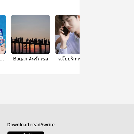
ย
Bagan ฉันรักเธอ
จ.จิ๊บบริการหาคู่
I sea you พี่ทะเ
จว
ครับ#ป๋อ
แคสเกมส์ | #คว
จ้าน#ควานเฉิง
เฉิง
Download readAwrite