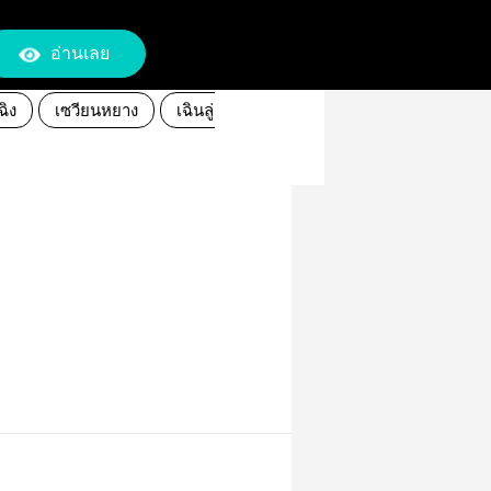
อ่านเลย
ฉิง
เซวียนหยาง
เฉินลู่
นิยายรัก
เหวินปิน