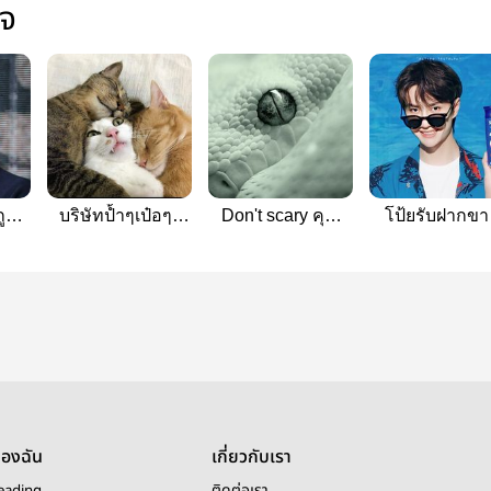
ใจ
ูซู
บริษัทป้ำๆเป๋อๆ |
Don't scary คุณ
โป้ยรับฝากขา
ควานเฉิง , ป๋อจ้าน
ครับอย่ากลัวผม
#ควานเฉิง #โ
, โจวจิ่น , ETC.
จิ่น
ของฉัน
เกี่ยวกับเรา