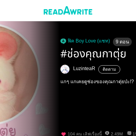
ฟิค Boy Love (แชท)
9
ตอน
#ช่องคุณกาตุ่ย
LuzinteaR
ติดตาม
แกๆ แกเคยดูช่องของคุณกาตุ่ยป่ะ!?
104
คน เลิฟเรื่องนี้
2.49M
1