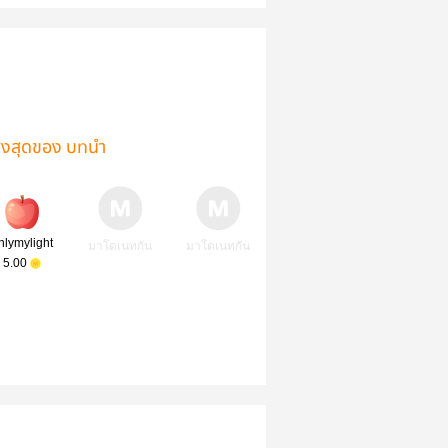
ูงสุดของ บทนำ
nlymylight
มาโดเนทกัน
มาโดเนทกัน
5.00