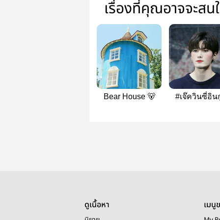
เรื่องที่คุณอาจจะสน
Bear House 🐻
#เจ๊ควินซี่อินก
บาร์
ดูเนื้อหา
เมนู