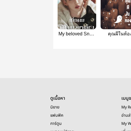
My beloved Snow
คุณผีในห้อ
เมื่อผมเก็บแมวมา
[DoubleMin
เลี้ยง [HyunLix]
ดูเนื้อหา
เมนู
นิยาย
My R
แฟนฟิค
อ่านล่
การ์ตูน
My W