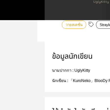
วายสเตชั่น
Strayk
ข้อมูลนักเขียน
นามปากกา :
UglyKitty
นักเขียน :
「KuroNeko」BlooDy 