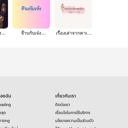
ง
จ๊าบกับเจ๋ง
เรื่องเล่าจากคาเฟ่
]
[HyunLix |
ดอกไม้ [HyunLix]
HyunSeung]
ของฉัน
เกี่ยวกับเรา
eading
ติดต่อเรา
าสุด
เงื่อนไขในการใช้บริการ
riting
นโยบายความเป็นส่วนตัว