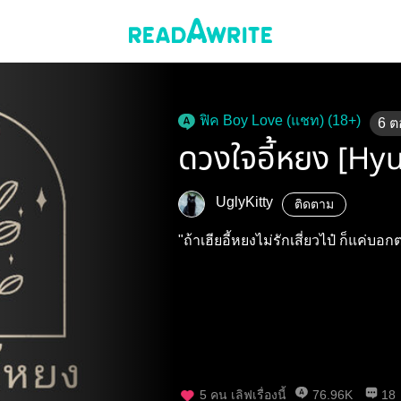
ฟิค Boy Love (แชท) (18+)
6
ต
ดวงใจอี้หยง [Hyu
UglyKitty
ติดตาม
"ถ้าเฮียอี้หยงไม่รักเสี่ยวไป๋ ก็แค่บ
5
คน เลิฟเรื่องนี้
76.96K
18