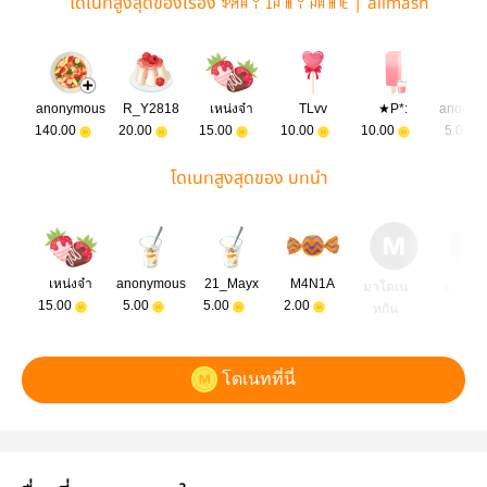
โดเนทสูงสุดของเรื่อง ꉣꋪꍏꌩ ꀤꈤ ꂵꌩ ꈤꍏꂵꍟ | allmash
anonymous
R_Y2818
เหน่งจ๋า
TLvv
★P*:
anonym
140.00
20.00
15.00
10.00
10.00
5.00
โดเนทสูงสุดของ บทนำ
เหน่งจ๋า
anonymous
21_Mayx
M4N1A
มาโดเน
มาโดเ
15.00
5.00
5.00
2.00
ทกัน
ทกัน
โดเนทที่นี่