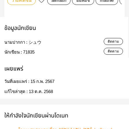
วายสเตชั่น
allmash
ออลมัช
mashle
ma
ข้อมูลนักเขียน
ติดตาม
นามปากกา :
シュウ
ติดตาม
นักเขียน :
71835
เผยแพร่
วันที่เผยแพร่ :
15 ก.พ. 2567
แก้ไขล่าสุด :
13 ต.ค. 2568
ให้กำลังใจนักเขียนผ่านโดเนท