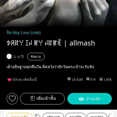
ฟิค Boy Love (แชท)
ꉣꋪꍏꌩ ꀤꈤ ꂵꌩ ꈤꍏꂵꍟ | allmash
シュウ
ติดตาม
เฝ้าอธิษฐานทุกคืนวัน คิดหวังว่าสักวันพระเจ้าจะรับฟัง
334
คน เลิฟเรื่องนี้
16.42M
676
1.65K
เพิ่มเข้าชั้น
อ่านเลย