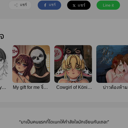
แชร์
แชร์
แชร์
Line it
ใจ
y
My gift for me จิ๋มมี่
Cowgirl of König
บ่าวต้องห้าม
น้อยของผม
#วัวน้อยของโคนิก
/มีอีบุ๊ค
“มาเป็นคนแรกที่โดเนทให้กำลังใจนักเขียนกันเถอะ”