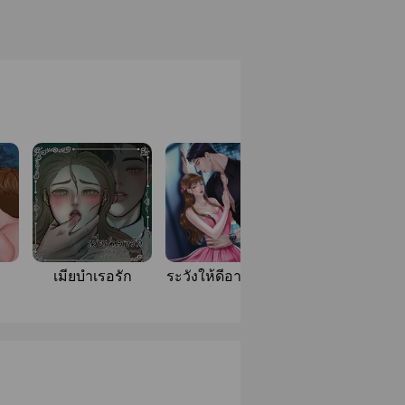
เมียบำเรอรัก
ระวังให้ดีอาจใช้คำ
[KOF] คู่หูที่แปลว
ว่าเพื่อนผิดคน
คู่ชีวิต