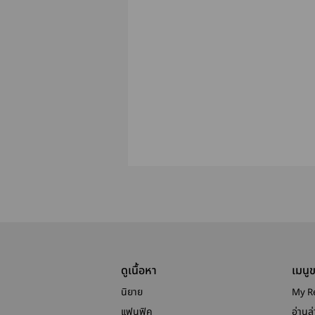
ดูเนื้อหา
เมนู
นิยาย
My R
แฟนฟิค
อ่านล่