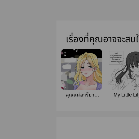
เรื่องที่คุณอาจจะสน
คุณแม่อารียามี
My Little Lil
ลูกสาว2คน
[NTR]