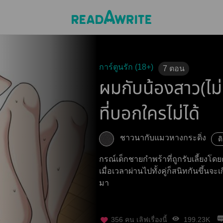
การ์ตูนรัก (18+)
7
ตอน
ผมกับน้องสาว(ไม่
ที่บอกใครไม่ได้
ชาวนากับแมวหางกระดิ่ง
ต
กรณ์เด็กชายกำพร้าที่ถูกรับเลี้ยงโดย
เมื่อเวลาผ่านไปทั้งคู่ก็สนิทกันขึ้นจะ
มา
356
คน เลิฟเรื่องนี้
199.23K