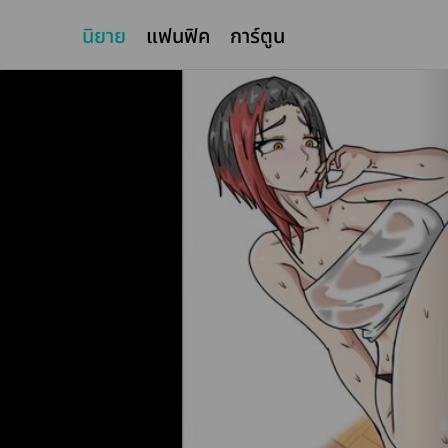
นิยาย
แฟนฟิค
การ์ตูน