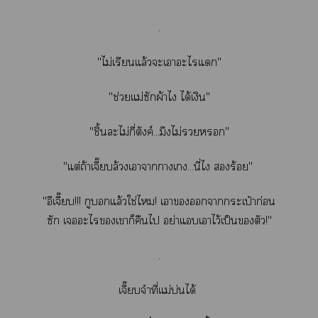
.
"ไม่เรียนแล้วะเาะไแ"
"ช่วยแม่ซักผ้าไ ได้เงิน"
"ชิ้นละไม่กี่ตังค์...มึงไม่"
"แต่ถ้าเจี๊ยบล้วงเาาาเ...นี่ไ ร้อย"
"อีเจี๊ยบ!!! กูบแล้วใช่ไ! เาากระเป๋าก่อน
ซัก เะไเาก็คืนไ อย่าแเาไว้เป็นตัว!"
.
เจี๊ยบจำที่แม่บ่นได้