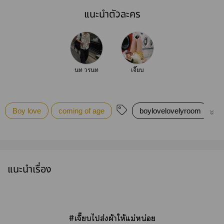
แนะนำตัวละคร
นท วรนท
เจี๊ยบ
Boy love
coming of age
boylovelovelyroom
อ
แนะนำเรื่อง
#เจี๊ยบไส่งผ้าให้แม่หน่อย