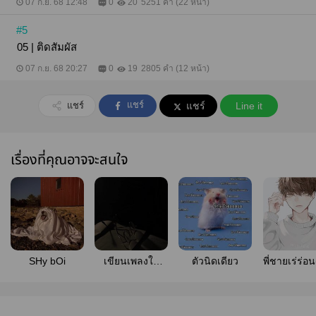
07 ก.ย. 68 12:48
0
20
5251 คำ (22 หน้า)
#5
05 | ติดสัมผัส
07 ก.ย. 68 20:27
0
19
2805 คำ (12 หน้า)
แชร์
แชร์
แชร์
Line it
เรื่องที่คุณอาจจะสนใจ
SHy bOi
เขียนเพลงให้
ตัวนิดเดียว
พี่ชายเร่ร่อ
นาย
ผม)​