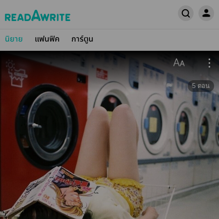
นิยาย
แฟนฟิค
การ์ตูน
5
ตอน