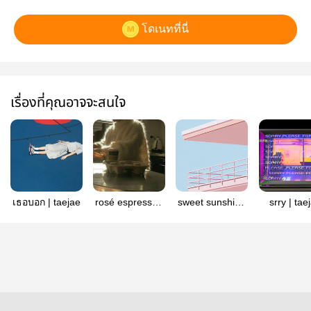
โดเนทที่นี่
เรื่องที่คุณอาจจะสนใจ
เธอบอก | taejae
rosé espresso |
sweet sunshine
srry | tae
taejae
| taejae