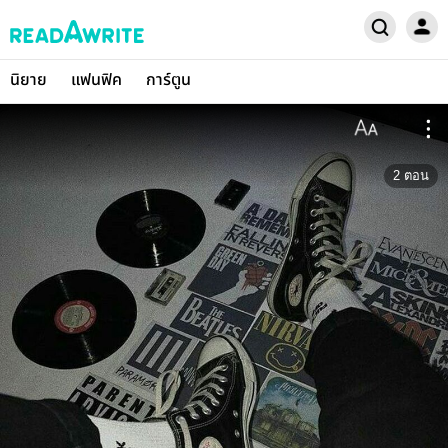
นิยาย
แฟนฟิค
การ์ตูน
2
ตอน