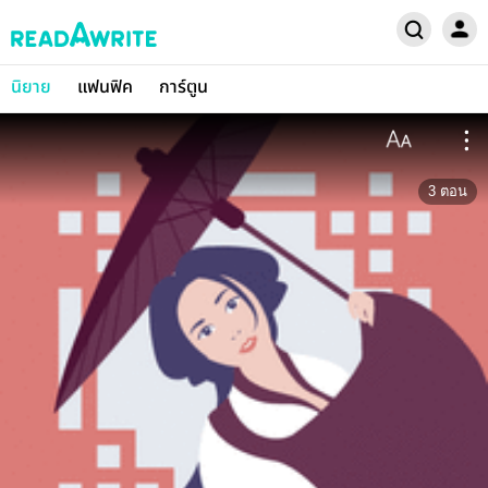
นิยาย
แฟนฟิค
การ์ตูน
3
ตอน