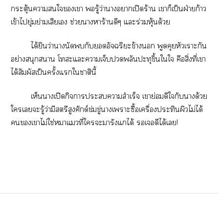
กระตุ้นาใเา รู้ว่านาากเปิดร้าน เาก็เป็นฝ่ายก้าว
เข้าไยุ่มย่ามเสียเ ช่วยาหาร้านดีๆ แะร่วมหุ้นด้วย
ได้ยินว่านางนัดกับอัจฉริยะข้าง พูดคุยหัวเราะกัน
อย่างสนุกสนาน โะแะาเจ็บพลันปะทุขึ้นใใ คือสิ่งที่เา
ได้สัมผัสเป็นครั้งแใาตินี้
เห็นาเปิดกิจาะาสำเร็จ เาย่อมดีใกับาด้วย
ใเะรู้ว่ามีสตรีสูงศักด์ข่มขู่าเาะซื้อเครื่องประทินผิวไม่ได้
เาไม่ใช่าแที่ใะมารังแได้ เดีได้เ!