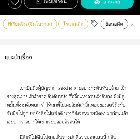
เพิ่มเข้าชั้น
อ่านเลย
พีเรียดจีน (จีนโบราณ)
โรแมนติก
ย้อนอดีต
นิ
แนะนำเรื่อง
เาเป็นถึงผู้บัญชาาฉ่าง าอย่างะทันหันแล้วาเข้า
ร่างคุณาเจ้าสำราญอันดับหนึ่ง ซื่อจื่อแห่งเฉิงอัง ซึ่งมีคู่
หมั้นที่าดัง ทำให้เาที่ไม่เสัมผัสกลิ่นสตรีถึงกับ
รับมือไม่ถูก เายังคิดไม่เสร็จดี าก็ส่งานัดมาก่อนแล้ว
เอ่ยาว่าาให้เาช่วยตัวให้
นิสัยที่ไม่เดินไาเส้นาติาแนี้ กลับ