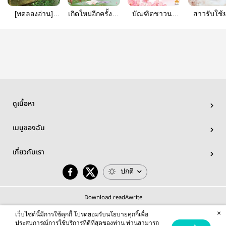
[ทดลองอ่าน]
เกิดใหม่อีกครั้งไม่
บัณฑิตชาวนา
สาวรับใช้
[นิยายแปลจีน]
ขอเป็นคุณหนูผู้
ขอท่านใต้เท้า
ดวงใจ (นิ
วิวาห์บุปผาดารา
แสนดี
โปรดให้อภัย
แปล)
(นิยายแปล)
ดูเนื้อหา
เมนูของฉัน
เกี่ยวกับเรา
ปกติ
Download readAwrite
×
เว็บไซต์นี้มีการใช้คุกกี้ โปรดยอมรับนโยบายคุกกี้เพื่อ
ประสบการณ์การใช้บริการที่ดีที่สุดของท่าน ท่านสามารถ