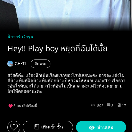
นิยายรักวัยรุ่น
Hey!! Play boy หยุดที่ฉันได้มั้ย
CH•TL
ติดตาม
สวัสดีค่ะ...เรื่องนี้ก็เป็นเรื่องแรกของไรท์เลยนะคะ อาจจะแต่งไม่
ดีบ้าง พิมพ์ผิดบ้าง พิมพ์ตกบ้าง ก็หยวนให้หน่อยเนอะ^0^ เรื่องกา
รอัพไรท์บอกได้เลยว่าไรท์อัพไม่เป็นเวลาค่ะแต่ไรท์จะพยายาม
อัพให้ตลอดๆนะคะ
3
คน เลิฟเรื่องนี้
802
3
17
เพิ่มเข้าชั้น
อ่านเลย