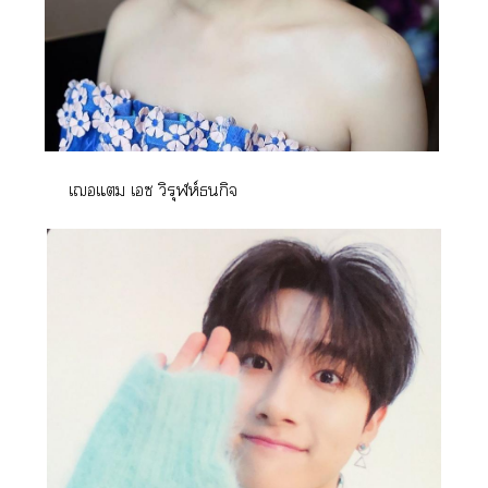
เแ เซ วิรุฬห์ธนกิจ