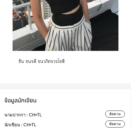
ซัน รดี าภัวรโชติ
ข้อมูลนักเขียน
ติดตาม
นามปากกา :
CH•TL
ติดตาม
นักเขียน :
CH•TL