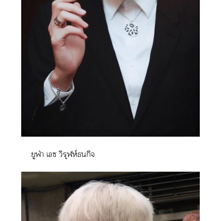
ยูฟ่า เซ วิรุฬห์ธนกิจ