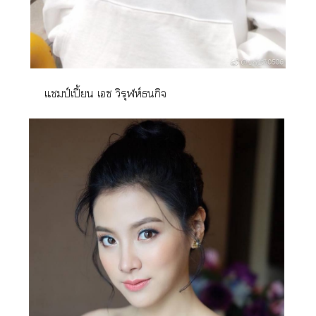
แมป์เปี้ยน เซ วิรุฬห์ธนกิจ