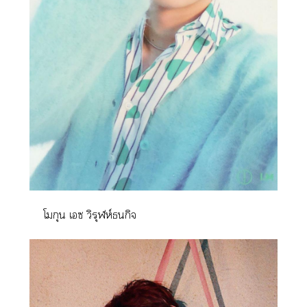
โมกุน เซ วิรุฬห์ธนกิจ