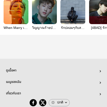
When Marry เมื่อ
วิญญาณร้ายป่วน
รักปลอมๆกับสาว
[4BAD] รัก
ไหร่จะเลิกโสด
หัวใจ
โหดมาเฟีย
ของนายขี้เ
ดูเนื้อหา
เมนูของฉัน
เกี่ยวกับเรา
ปกติ