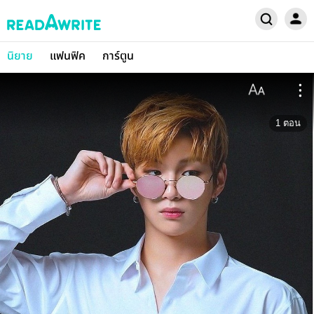
นิยาย
แฟนฟิค
การ์ตูน
1
ตอน