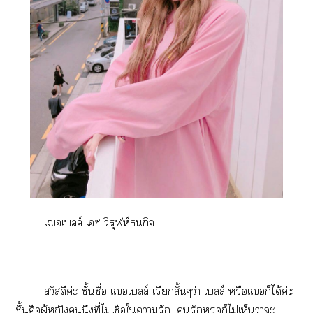
เเบลล์ เซ วิรุฬห์ธนกิจ
สวัสดีค่ะ ชั้นชื่อ เเบลล์ เรียกสั้นๆว่า เบลล์ หรือเก็ได้ค่ะ
ชั้นคือผู้หญิงนึงที่ไม่เชื่อใารัก...รักหรอก็ไม่เห็นว่าะ