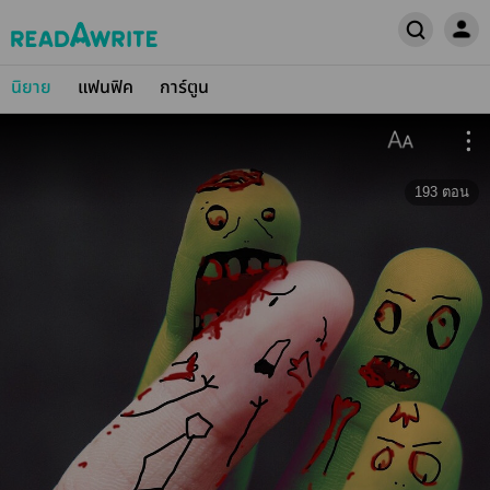
นิยาย
แฟนฟิค
การ์ตูน
193
ตอน