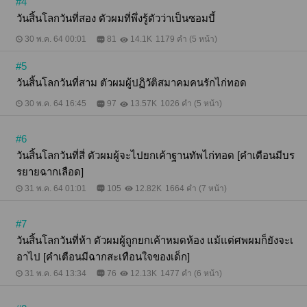
#4
วันสิ้นโลกวันที่สอง ตัวผมที่พึ่งรู้ตัวว่าเป็นซอมบี้
30 พ.ค. 64 00:01
81
14.1K
1179 คำ (5 หน้า)
#5
วันสิ้นโลกวันที่สาม ตัวผมผู้ปฏิวัติสมาคมคนรักไก่ทอด
30 พ.ค. 64 16:45
97
13.57K
1026 คำ (5 หน้า)
#6
วันสิ้นโลกวันที่สี่ ตัวผมผู้จะไปยกเค้าฐานทัพไก่ทอด [คำเตือนมีบร
รยายฉากเลือด]
31 พ.ค. 64 01:01
105
12.82K
1664 คำ (7 หน้า)
#7
วันสิ้นโลกวันที่ห้า ตัวผมผู้ถูกยกเค้าหมดห้อง แม้แต่ศพผมก็ยังจะเ
อาไป [คำเตือนมีฉากสะเทือนใจของเด็ก]
31 พ.ค. 64 13:34
76
12.13K
1477 คำ (6 หน้า)