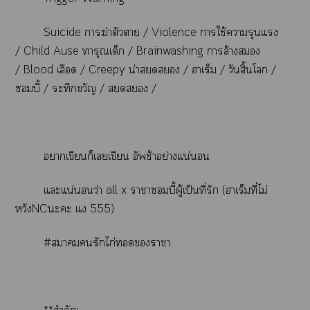
Suicide าฆ่าตัวา / Violence าใช้ารุนแรง
/ Child Ause ทารุณเด็ก / Brainwashing าล้าง
/ Blood เลือด / Creepy น่า / ฮาเร็ม / วันสิ้นโ /
บี้ / ระทึกขวัญ /  /
าเขียนก็เเขียน อัพช้าอย่างแน่นอน
แะแน่นอนว่า all x าาบี้ผู้เป็นที่รัก (ฮาเร็มที่ไม่
หวังNCะะ แ 555)
#ารักไก่าา