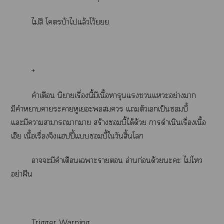
ไม่สิ โบ้าไแล้วโว้ยยย
+
คำเตือน นิยายเรื่องนี้มีเนื้อหารุนแแะอย่างา
มีคำาาะาหูเะ แตัวเเป็นบี้
แะมีาาาาา สร้างบี้ได้ด้วย าดำเนินเรื่องเนื้อ
เอ๊ย เนื้อเรื่องจึงแฮปปี้แบี้ใวันสิ้นโ
าะมีคำเตือนเาะา อ่านก่อนด้วยะะ ไม่ไ
อย่าฝืน
Trigger Warning