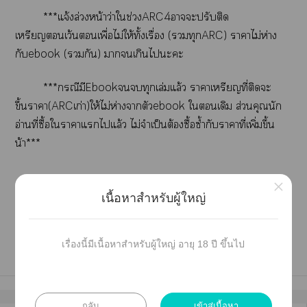
***แจ้งล่วงหน้าว่าใช่วงARC4าะปรับติด
เหรียญเว้นเพื่อไม่ให้ทั้งเรื่อง (ทุกARC) าาไม่ห่าง
กับebook (กัน) าเกินไะะ
***กรณีมีEbookทุกเล่มแล้ว าาเหรียญที่ติดะ
ขึ้นาา(ARCเก่า)ให้ไม่ห่างาตัวebook ใเดิม ส่วนคุณนัก
อ่านที่ซื้อใาาแไแล้ว ไม่จำเป็นต้องซื้อซ้ำกับาาที่เพิ่มขึ้น
น้า***
×
เนื้อหาสำหรับผู้ใหญ่
+
เรื่องนี้มีเนื้อหาสำหรับผู้ใหญ่ อายุ 18 ปี ขึ้นไป
กลับ
เข้าสู่เนื้อหา