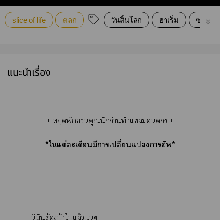
slice of life
ตลก
วันสิ้นโลก
ฮาเร็ม
ซอมบี้
แนะนำเรื่อง
+ หยุดพักคุณนักอ่านทำแ +
*ใแต่ะเดือนมีาเปลี่ยนแาอัพ*
นี่มันต้องบ้าไแล้วแน่ๆ