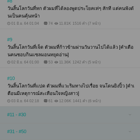
#8
วันสิ้นโลกวันที่หก ตัวผมที่ได้ลองพูดประโยคเท่ๆ สักที แต่คนฟังดั
นเป็นคนคุ้นหน้า
01 มิ.ย. 64 01:04
74
11.81K
1516 คำ (7 หน้า)
#9
วันสิ้นโลกวันที่เจ็ด ตัวผมที่ก้าวข้ามผ่านวันวานไปได้แล้ว [คำเตือ
นคนชอบกินแซลมอนหยุดอ่าน]
02 มิ.ย. 64 01:00
53
11.36K
1242 คำ (5 หน้า)
#10
วันสิ้นโลกวันที่แปด ตัวผมที่แวะริมทางไปเรื่อย จนโดนยิงปิ้ว [คำเ
ตือนมีเหตุการณ์สะเทือนใจหญิงสาว]
03 มิ.ย. 64 02:18
61
12.06K
1441 คำ (6 หน้า)
#11 - #30
#31 - #50