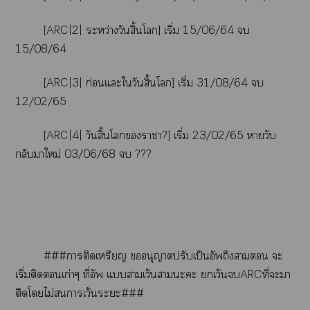
[ARC|2| ระหว่างวันสิ้นโ] เริ่ม 15/06/64 
15/08/64
[ARC|3| ก่อนแะใวันสิ้นโ] เริ่ม 31/08/64 
12/02/65
[ARC|4| วันสิ้นโาา?] เริ่ม 23/02/65 หายวับ
กลับาใหม่ 03/06/68  ???
###าติดเหรียญ อนุญาตปรับเป็นอัพถึงา ะ
เริ่มติดเก่าๆ ที่อัพ แาเว้นาะะ เว้นARCที่ะา
ติดโไม่าเว้นะะ###