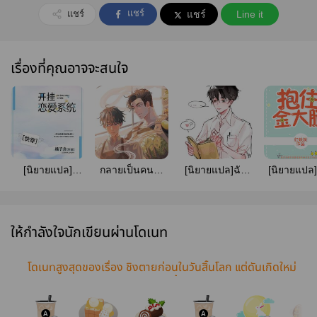
แชร์
แชร์
แชร์
Line it
เรื่องที่คุณอาจจะสนใจ
[นิยายแปล]
กลายเป็นคนโง่
[นิยายแปล]ฉัน
[นิยายแปล]
ระบบกอบกู้รัก :
ในวันสิ้นโลก
ไม่ได้เกิดมาโชค
ขาทองคำนั้
Turn on the
ดี
ของผม [Yao
Love System
ให้กำลังใจนักเขียนผ่านโดเนท
โดเนทสูงสุดของเรื่อง ชิงตายก่อนในวันสิ้นโลก แต่ดันเกิดใหม่
เป็นราชาซอมบี้เฉยเลย