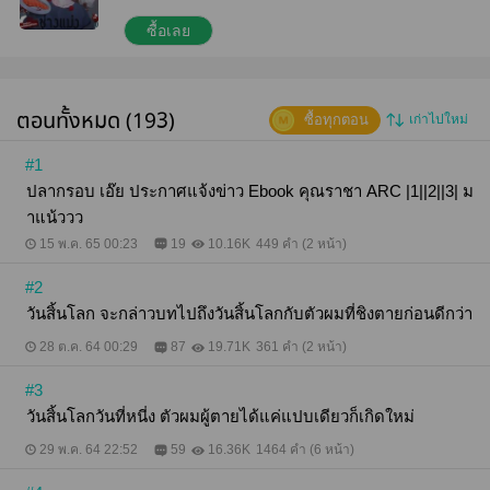
------------------- ราคาปกติ 123 บาท ส่วนในระบบIOSจะ
แพงกว่านะคะ ---------------------------- คำเตือน นิยาย
ซื้อเลย
เรื่องนี้มีเนื้อหารุนแรงชวนแหวะอย่างมาก มีคำหยาบ
คายระคายหูเยอะพอสมควร แถมตัวเอกเป็นซอมบี้ และมี
ความสามารถมากมาย สร้างซอมบี้ได้ด้วย การดำเนิน
เรื่องเนื้อ เอ๊ย เนื้อเรื่องจึงแฮปปี้แบบซอมบี้ในวันสิ้นโลก
ตอนทั้งหมด (193)
ซื้อทุกตอน
เก่าไปใหม่
///Trigger Warning/// Suicide การฆ่าตัวตาย / Violence
การใช้ความรุนแรง / Child Ause ทารุณเด็ก /
Brainwashing การล้างสมอง / Blood เลือด / Creepy น่า
#1
สยดสยอง / ฮาเร็ม / วันสิ้นโลก / ซอมบี้ / ระทึกขวัญ /
ปลากรอบ เอ๊ย ประกาศแจ้งข่าว Ebook คุณราชา ARC |1||2||3| ม
สยดสยอง /
าแน้ววว
15 พ.ค. 65 00:23
19
10.16K
449 คำ (2 หน้า)
#2
วันสิ้นโลก จะกล่าวบทไปถึงวันสิ้นโลกกับตัวผมที่ชิงตายก่อนดีกว่า
28 ต.ค. 64 00:29
87
19.71K
361 คำ (2 หน้า)
#3
วันสิ้นโลกวันที่หนี่ง ตัวผมผู้ตายได้แค่แปบเดียวก็เกิดใหม่
29 พ.ค. 64 22:52
59
16.36K
1464 คำ (6 หน้า)