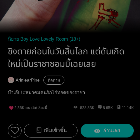
นิยาย Boy Love Lovely Room (18+)
ชิงตายก่อนในวันสิ้นโลก แต่ดันเกิด
ใหม่เป็นราชาซอมบี้เฉยเลย
ArinlearPine
ติดตาม
บ้าเอ๊ย! #สมาคมคนรักไก่ทอดของราชา
2.36K
คน เลิฟเรื่องนี้
828.83K
8.65K
11.14K
เพิ่มเข้าชั้น
อ่านเลย