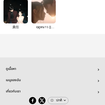
責任
ฤดูหนาว ||
Dewtu
ดูเนื้อหา
เมนูของฉัน
เกี่ยวกับเรา
ปกติ