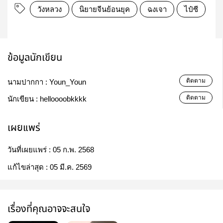
วังหลวง
นิยายจีนย้อนยุค
ฉงเจา
ไป๋ซี
ข้อมูลนักเขียน
ติดตาม
นามปากกา :
Youn_Youn
ติดตาม
นักเขียน :
helloooobkkkk
เผยแพร่
วันที่เผยแพร่ :
05 ก.พ. 2568
แก้ไขล่าสุด :
05 มี.ค. 2569
เรื่องที่คุณอาจจะสนใจ