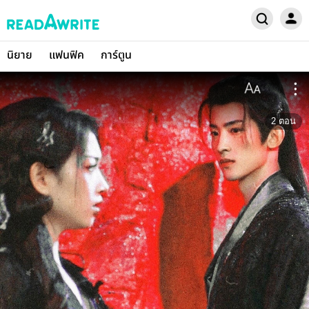
นิยาย
แฟนฟิค
การ์ตูน
2
ตอน