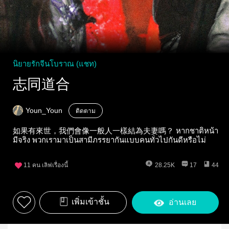
นิยายรักจีนโบราณ (แชท)
志同道合
Youn_Youn
ติดตาม
如果有來世，我們會像一般人一樣結為夫妻嗎？ หากชาติหน้า
มีจริง พวกเรามาเป็นสามีภรรยากันแบบคนทั่วไปกันดีหรือไม่
11
คน เลิฟเรื่องนี้
28.25K
17
44
เพิ่มเข้าชั้น
อ่านเลย