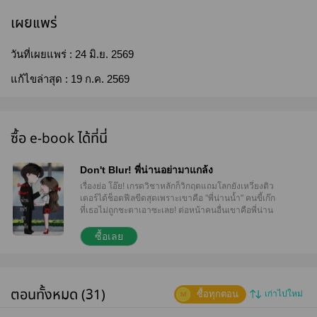
เผยแพร่
วันที่เผยแพร่ :
24 มิ.ย. 2569
แก้ไขล่าสุด :
19 ก.ค. 2569
ซื้อ e-book ได้ที่นี่
Don't Blur! พี่น่านอย่ามาแกล้ง
เรื่องย่อ โอ๊ย! เกรดวิชาหลักก็วิกฤตแถมโลกยังเหวี่ยงติว
เตอร์ได้ช็อตฟีลขีดสุดเพราะเขาคือ "พี่น่านน้ำ" คนขี้เก๊ก
ที่เธอไม่ถูกชะตาเอาซะเลย! ต่อหน้าคนอื่นเขาคือพี่น่าน
สุดอบอุ่นแสนดีเป็นที่หนึ่ง แต่พออยู่กับเธอปุ๊บเขากลับ
เปิดโหมดร้าย ‘สองมาตรฐาน’ ใส่กันดื้อๆ ชอบเนียนเข้า
ซื้อเลย
มาใกล้ งัดสารพัดวิธีมาหยอดมาแหย่ไม่เว้นวัน Don't
Blur! บอกเลยนะว่ารอบนี้ฟินช์จะไม่ยอมโดนแกล้งฝ่าย
เดียวแน่! *********** Teaser "พี่จะทำอะไร... ถอยออกไป
เลยนะคะ!" ฉันประท้วงเสียงหลง พยายามยกมือขึ้นดัน
ตอนทั้งหมด (31)
ซื้อทุกตอน
เก่าไปใหม่
แผงอกแกร่งที่ขยับเข้ามาประชิดจนแทบไม่เหลืออากาศ
หายใจ ความซ่าเมื่อกี้หดหายเหลือแต่ความตื่นตระหนก