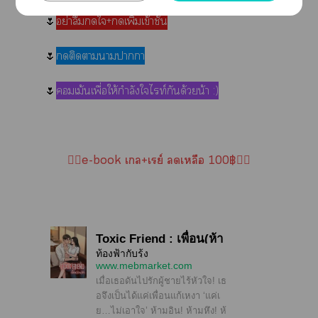
🌷
อย่าลืมใ+เพิ่มเข้าชั้น
🌷
ติดาาาา
🌷
เม้นเพื่อให้กำลังใไท์กันด้วยน้า :)
❤️‍🔥e-book เล+เรย์ เหลือ 100฿❤️‍🔥