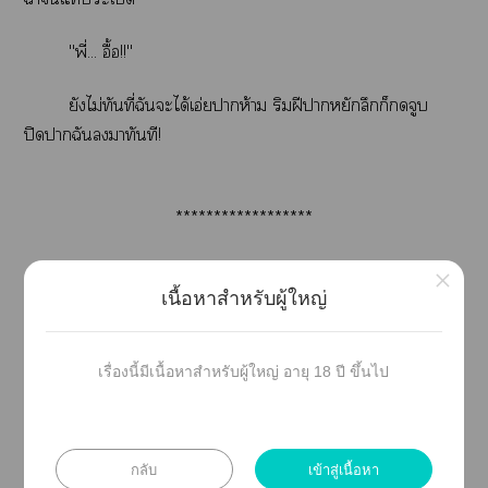
"พี่... อื้อ!!"
ยังไม่ทันที่ฉันะได้เอ่ยาห้าม ริมฝีาหยักลึกก็จูบ
ปิดาฉันมาทันที!
******************
×
💢
คำเตือน
💢
เนื้อหาสำหรับผู้ใหญ่
นิยายเรื่องนี้เป็นเรื่องที่ผู้แต่งจิตาารขึ้นา สถานที่
เรื่องนี้มีเนื้อหาสำหรับผู้ใหญ่ อายุ 18 ปี ขึ้นไป
แะตัวะเป็นเรื่องสมมุติ มีเนื้อหารุนแแะประเด็นที่ละเอียด
อ่อน โใช้วิจารณญาณใาอ่าน
กลับ
เข้าสู่เนื้อหา