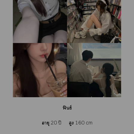
ฟินช์
อายุ
20 ปี
สูง
160 cm