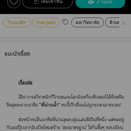
เพิ่มเข้าชั้น
อ่านเลย
โรแมนติก
Feel good
มหาวิทยาลัย
ติวเตอร์
แนะนำเรื่อง
เรื่องย่อ
โอ๊ย! เวิชาหลักก็วิกฤตแโยังเหวี่ยงติวเตอร์ได้ช็อตฟีล
ขีดสุดเาะเาคือ
"พี่น่านน้ำ"
ขี้เก๊กที่เไม่ถูกะาเาะเ!
ต่อหน้าอื่นเาคือพี่น่านสุดอุ่นแดีเป็นที่หนึ่ง แต่อยู่
กับเปุ๊บเากลับเปิดโดร้าย ‘าา’ ใส่กันดื้อๆ เนียน