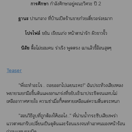
าศึกษา
กำลังศึกษาอยู่ะวิศวะ ปี 2
าะ
าา ที่บ้านเปิดร้านาก๋วยเตี๋ยวอร่อยา
โไล์
ขยัน เรียนเก่ง หน้าตาน่ารัก ผิวาจั๊ว
นิสัย
ดื้อไม่ ร่าเริง พูด เาแล้วขี้อ้อนสุดๆ
Teaser
"พี่ะทำะไ... ไเะะ!" ฉันประท้วงเสียง
าามือขึ้นดันแแกร่งที่ขยับเข้าาประชิดแไม่
เหลือาาาใ าซ่าเมื่อกี้าเหลือแต่าตื่นะ
"วิธีจูบที่ถูกต้องให้เไ..." พี่น่านน้ำกระซิบเสียงพร่า
แาคมกริบเปลี่ยนเป็นดุดันแะร้อนแทำเาหน้าร้อน
ฉ่าแระเบิด