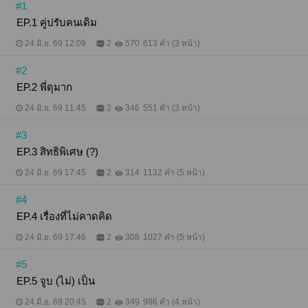
"สอนวิธีจูบที่ถูกต้องให้เธอไง..." พี่น่านน้ำกระซิบเสียง
#1
พร่า แววตาคมกริบเปลี่ยนเป็นดุดันและร้อนแรงจน
EP.1 คู่ปรับคนเดิม
ทำเอาคนมองหน้าร้อนฉ่าจนแทบระเบิด "พี่... อื้อ!!" ยัง
ไม่ทันที่ฉันจะได้เอ่ยปากห้าม ริมฝีปากหยักลึกก็กดจูบ
24 มิ.ย. 69 12:09
2
570
613 คำ (3 หน้า)
ปิดปากฉันลงมาทันที! **************
#2
EP.2 พี่ดุมาก
24 มิ.ย. 69 11:45
2
346
551 คำ (3 หน้า)
#3
EP.3 สิทธิพิเศษ (?)
24 มิ.ย. 69 17:45
2
314
1132 คำ (5 หน้า)
#4
EP.4 เรื่องที่ไม่คาดคิด
24 มิ.ย. 69 17:46
2
308
1027 คำ (5 หน้า)
#5
EP.5 จูบ (ไม่) เป็น
24 มิ.ย. 69 20:45
2
349
986 คำ (4 หน้า)