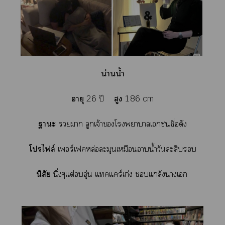
น่านน้ำ
อายุ
26 ปี
สูง
186 cm
าะ
า ลูกเจ้าโาาเชื่อดัง
โไล์
เอร์เฟคหล่อละมุนเหมือนาน้ำวันะสิบ
นิสัย
นิ่งๆแต่อุ่น แทคแร์เก่ง แกล้งาเ