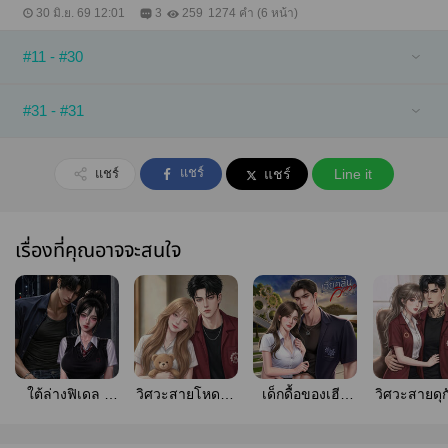
30 มิ.ย. 69 12:01
3
259
1274 คำ (6 หน้า)
#11 - #30
#31 - #31
แชร์
แชร์
แชร์
Line it
เรื่องที่คุณอาจจะสนใจ
ใต้ล่างฟิเดล [
วิศวะสายโหดกับ
เด็กดื้อของเฮีย
วิศวะสายดุก
ฟิเดล & มาเบล ]
ยัยตัวเปี๊ยก | มี E-
คลื่นวิศวะตัวท็อป
ตัวนุ่ม [ มี
มี E-book
book
#เฮียอย่าดุ | E-
book ]