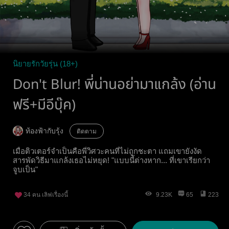
นิยายรักวัยรุ่น (18+)
Don't Blur! พี่น่านอย่ามาแกล้ง (อ่าน
ฟรี+มีอีบุ๊ค)
ท้องฟ้ากับรุ้ง
ติดตาม
เมื่อติวเตอร์จำเป็นคือพี่วิศวะคนที่ไม่ถูกชะตา แถมเขายังงัด
สารพัดวิธีมาแกล้งเธอไม่หยุด! "แบบนี้ต่างหาก... ที่เขาเรียกว่า
จูบเป็น"
34
คน เลิฟเรื่องนี้
9.23K
65
223