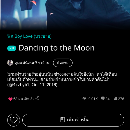
ฟิค Boy Love (บรรยาย)
Dancing to the Moon
จบ
คุมแม่น้อนเซียวจ้าน
ติดตาม
'ยามท่านร่ายรำ​อยู่บนนั้น​ ช่างงดงามจับใจยิ่งนัก' 'หาได้เทียบ
เทียมกับตัวท่าน... ยามร่ายรำบนกายข้าในยามค่ำคืนไม่'
(@4xzhyb1, Oct 11, 2019)
68
คน เลิฟเรื่องนี้
9.01K
84
276
เพิ่มเข้าชั้น