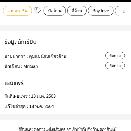
วายสเตชั่น
ป๋อจ้าน
อี้จ้าน
Boy love
Fanfic
ข้อมูลนักเขียน
ติดตาม
นามปากกา :
คุมแม่น้อนเซียวจ้าน
ติดตาม
นักเขียน :
Mntuan
เผยแพร่
วันที่เผยแพร่ :
13 ม.ค. 2563
แก้ไขล่าสุด :
18 พ.ค. 2564
​​ห่​​​ต่​ต้​​ย้​ข้​​ิ่​ก้​​ต้​ไม้​