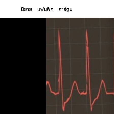
นิยาย
แฟนฟิค
การ์ตูน