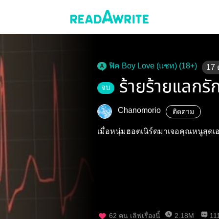
ฟิค Boy Love (แชท) (18+)
17
ร้ายร้ายแลกร
จบ
Chanomorio
ติดตาม
เมื่อหนุ่มฮอตเนิร์ดมาเจอคุณหนูสุดเ
62
คน เลิฟเรื่องนี้
2.18M
11