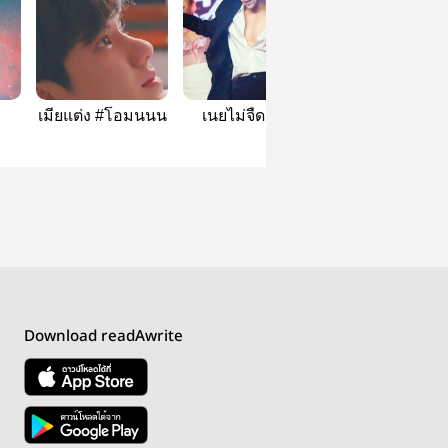
เมียแต่ง #โอมนนน
เนยไม่จืด #โอ
ประชุมครับ |
มนนน
ohmnanon
Download readAwrite