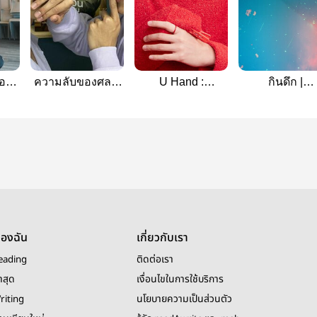
่อน
ความลับของศลป.
U Hand :
กินดึก |
มนนน
#โอมนนน
#Ohmnanon
OhmNanon
ของฉัน
เกี่ยวกับเรา
eading
ติดต่อเรา
าสุด
เงื่อนไขในการใช้บริการ
riting
นโยบายความเป็นส่วนตัว