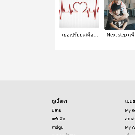
เธอเปรียบเสมือน
Next step (เพื
ดวงใจ #โอมนนน
ขั้นกว่า) #โอ
ดูเนื้อหา
เมนู
นิยาย
My R
แฟนฟิค
อ่านล่
การ์ตูน
My W