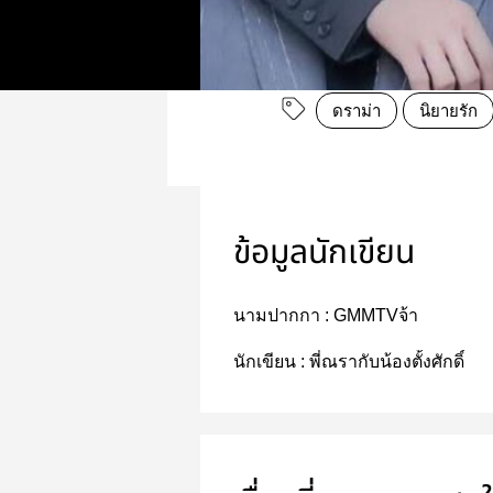
ดราม่า
นิยายรัก
ข้อมูลนักเขียน
นามปากกา :
GMMTVจ้า
นักเขียน :
พี่ณรากับน้องตั้งศักดิ์