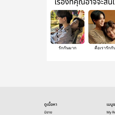
เรื่องที่คุณอาจจะสน
รักกันมาก
คือเรารักกั
ดูเนื้อหา
เมนู
นิยาย
My R