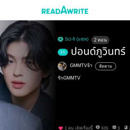
Sci-fi (แชท)
2
ตอน
ปอนด์ภูวินทร์
จบ
GMMTVจ้า
ติดตาม
รักGMMTV
1
คน เลิฟเรื่องนี้
635
3