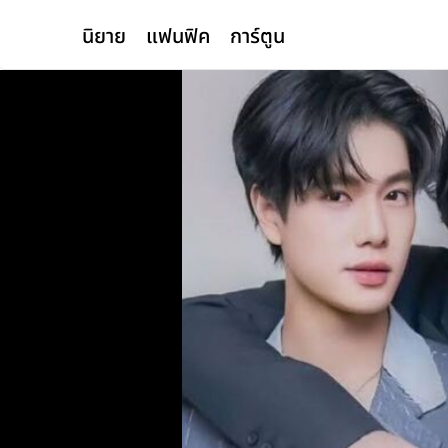
นิยาย
แฟนฟิค
การ์ตูน