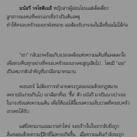
มนัสวี วรโชติเมธี
หญิงาผู้อ่อนโแต่เด็ดเดี่ยว
ลูกาคนที่ะเเชื่อว่าเป็นต้นเหตุ
ทำให้ครัวเาพังา เต้องรับใสิ่งที่เไม่ได้ก่อ
"เา" กลับาพร้อมกับเเพลิงแห่งาแค้นที่แเาใ
เพื่อคืนทุกอย่างที่ครัวเาเสูญเสียไ... โมี "เ"
เป็นาตัวสำคัญที่เาเลือกาาน
คเชนทร์ ไม่ต้องาทำาตระกูลเด้วยา
เาะมันง่ายเกินไ เาเลือกที่ะ 'ซื้อ' ตัว มนัสวี าเป็นาบำเรอ
ใขังแห่งาแค้น เพื่อให้เได้ลิ้มาเจ็บที่ครัว
เาเได้รับ
แต่ยิ่งาเาเท่าไหร่ ร้าวใใเากลับยิ่งถูก
สั่นด้วยารู้สึกที่ไม่เกิดขึ้น... เมื่อาแค้นกำลังะถูก