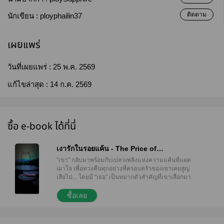
ติดตาม
นักเขียน :
ployphailin37
เผยแพร่
วันที่เผยแพร่ :
25 พ.ค. 2569
แก้ไขล่าสุด :
14 ก.ค. 2569
ซื้อ e-book ได้ที่นี่
เงารักในรอยแค้น - The Price of
Forgiveness
"เขา" กลับมาพร้อมกับเปลวเพลิงแห่งความแค้นที่แผด
เผาใจ เพื่อทวงคืนทุกอย่างที่ครอบครัวของเขาเคยสูญ
เสียไป... โดยมี "เธอ" เป็นหมากตัวสำคัญที่เขาเลือกมา
ทรมาน คเชนทร์ ไม่ต้องการทำลายตระกูลของเธอด้วย
กฎหมาย เพราะมันง่ายเกินไป เขาเลือกที่จะ 'ซื้อ' ตัว
ซื้อเลย
มนัสวี มาเป็นนางบำเรอในกรงขังแห่งความแค้น เพื่อให้
เธอได้ลิ้มรสความเจ็บปวดที่ครอบครัวเขาเคยได้รับ แต่
ยิ่งทรมานเธอมากเท่าไหร่ รอยร้าวในใจเขากลับยิ่งถูกสั่น