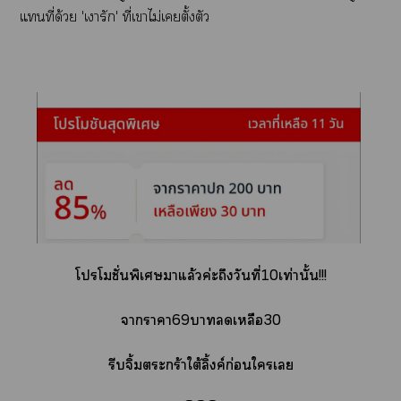
แที่ด้วย 'เารัก' ที่เาไม่เตั้งตัว
โปรโมชั่นพิเศษาแล้วค่ะถึงวันที่10เท่านั้น!!!
าาา69าเหลือ30
รีบจิ้มะกร้าใต้ลิ้งค์ก่อนใเ