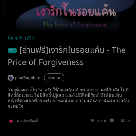
นิยายรัก (20+)
[อ่านฟรี]เงารักในรอยแค้น - The
จบ
Price of Forgiveness
ploySapphire
ติดตาม
"เธอต้องมาเป็น 'ทาสรับใช้' ของฉัน ทำทุกอย่างตามที่ฉันสั่ง ไม่มี
สิทธิ์อ้อนวอน ไม่มีสิทธิ์ปฏิเสธ และไม่มีสิทธิ์ร้องไห้ให้ฉันเห็น
หน้าที่ของเธอคือรองรับอารมณ์และความแค้นของฉันจนกว่าฉัน
จะพอใจ
1
คน เลิฟเรื่องนี้
2.21K
1
12