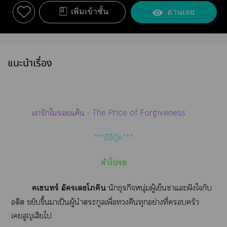
เพิ่มเข้าชั้น
อ่านเลย
แนะนำเรื่อง
เารักใแค้น - The Price of Forgiveness
***มีอีบุ๊ค***
คำโ
​คเชนทร์ อัครเโภคิน
นักธุรกิจหนุ่มผู้เย็นาแะฝังใกับ
อดีต ขยับขึ้นาเป็นผู้นำตระกูลเพื่อคืนทุกอย่างที่ครัว
เสูญเสียไ