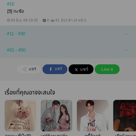
#10
[9] กะขัง
04 มิ.ย. 69 19:30
0
41
913 คำ (4 หน้า)
#11 - #30
#31 - #50
แชร์
แชร์
แชร์
Line it
เรื่องที่คุณอาจจะสนใจ