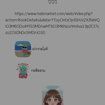
👇👇👇
https://www.mebmarket.com/web/index.php?
action=BookDetails&data=YToyOntzOjc6InVzZXJfaWQ
iO3M6ODoiMTE0MDAwMTIiO3M6NzoiYm9va19pZCI7c
zo2OiI0NDc5MDAiO30
าไลค์
ติดา