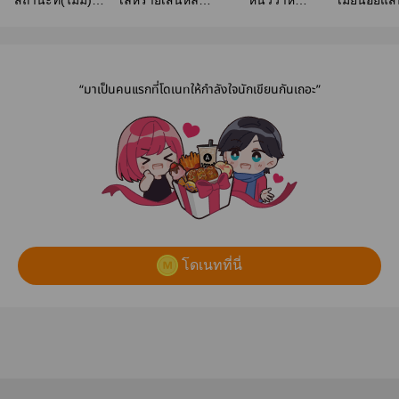
สถานะที่(ไม่มี)รัก
เล่ห์ร้ายเสน่ห์ลวง
หนี้วิวาห์
เมียน้อยแส
(Bride on Duty)
หวงรัก (ของเดิม
ปรารถนา
พัน) มี E-book
“มาเป็นคนแรกที่โดเนทให้กำลังใจนักเขียนกันเถอะ”
โดเนทที่นี่