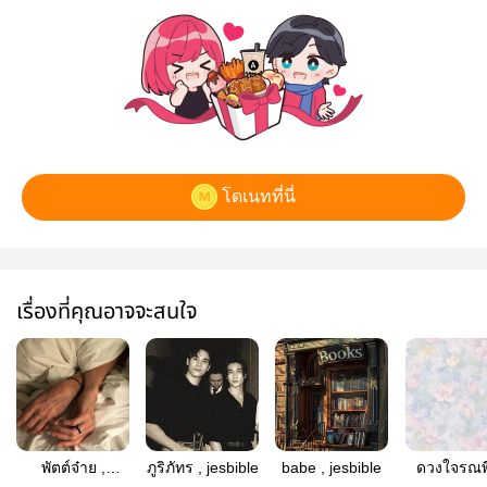
โดเนทที่นี่
เรื่องที่คุณอาจจะสนใจ
พัตต์จ๋าย ,
ภูริภัทร , jesbible
babe , jesbible
ดวงใจรณพี