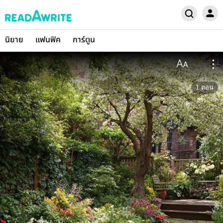
นิยาย
แฟนฟิค
การ์ตูน
1
ตอน