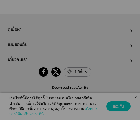
ดูเนื้อหา
เมนูของฉัน
เกี่ยวกับเรา
ปกติ
Download readAwrite
×
เว็บไซต์นี้มีการใช้คุกกี้ โปรดยอมรับนโยบายคุกกี้เพื่อ
ประสบการณ์การใช้บริการที่ดีที่สุดของท่าน ท่านสามารถ
ยอมรับ
ศึกษาวิธีการตั้งค่าการควบคุมคุกกี้ของท่านผ่าน
นโยบาย
© 2026 readAwrite.com by MEB Corporation Public Company Limited
การใช้คุกกี้ของเราที่นี่
This site is protected by reCAPTCHA and the Google
Privacy Policy
and
Terms of Service
apply.