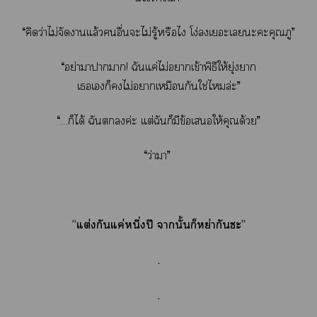
“คิดว่าไม่จัดาแล้วอื่นะไม่รู้หรือไ โง่เะเะะคุณภู”
“อย่าาาา! ฉันแค่ไม่าเข้าพิธีให้ยุ่งา
เเก็ไม่าเหมือนกันใช่ไล่ะ”
“…ก็ได้ ฉันค่ะ แต่ฉันก็มีข้อเให้คุณด้วย”
“ว่าา”
“แต่งกันแค่หนึ่งปี านั้นก็หย่ากันะ”
.
.