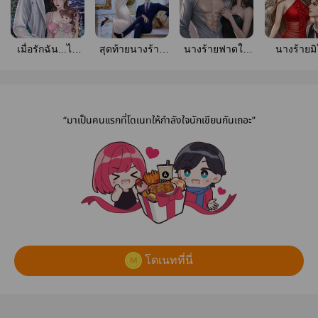
เมื่อรักฉัน...ไม่
สุดท้ายนางร้าย
นางร้ายฟาดใบ
นางร้ายมิ
คู่ควร
หอบลูกหนี (มี E-
หย่าใส่สามี (อ่าน
เหยื่ออีกต่
Book)
ฟรี/อีบุ๊คมีแล้ว)
(อ่านฟรี/อีบ
แล้ว)
“มาเป็นคนแรกที่โดเนทให้กำลังใจนักเขียนกันเถอะ”
โดเนทที่นี่