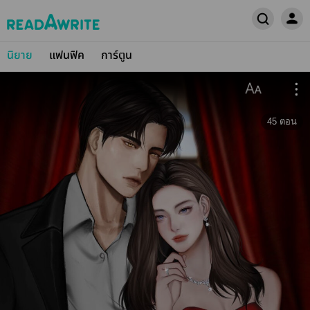
นิยาย
แฟนฟิค
การ์ตูน
45
ตอน