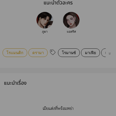
แนะนำตัวละคร
ภูผา
แอลริส
โรแมนติก
ดรามา
โรมานซ์
มาเฟีย
แต่งง
แนะนำเรื่อง
เมียแต่งที่พร้อมหย่า