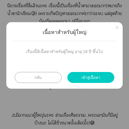
นิยายเรื่องที่สี่แล้วะะ เรื่องนี้เป็นเรื่องที่น้ำาาเะา(าถึง
น้ำตานักเขียน🥲) เาะเกิดปัญหาเะาค่ะกว่าะ แต่สุดท้าย
น้องก็า ภูมิใาก
×
เนื้อหาสำหรับผู้ใหญ่
ะเแดุ ทั้งเรื่องว่าเกลียดาเเา แต่ช่วง
หลัง ๆ ไม่แน่น้าาาา ส่วนาเอกสู้กลับแน่นอนไม่ต้องห่วง ยัย
น้องาจ้าา ะเา าเก็หนุ่มาโชว์บ้างเ
เรื่องนี้มีเนื้อหาสำหรับผู้ใหญ่ อายุ 18 ปี ขึ้นไป
เอ้ออ! ไม่แน่าเหมาหวงก้างะ อิอิ
าใ ทิ้งเต์ แล้วก็ติดานักเขียนไว้หน่อยะค้า🥰
กลับ
เข้าสู่เนื้อหา
(อีบุ๊คเดี๋ยวาาะะ)
.
⚠️มีาแผู้ใหญ่ะะ ส่วนเรื่องศีล...ะเอกมันก็มีอยู่
บ้างะ ไม่ได้ชั่วานั้นเด้อ(มั้ง)😅