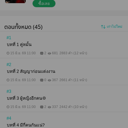
แต่จะให้แต่งกับคนที่เธอเกลียดเข้าไส้เนี่ยนะ?...แต่ไม่
ซื้อเลย
เป็นไร ขอแค่ทน ๆ ไปจนถึงวันหย่าก็พอ "จะไม่จัดงาน
แต่งงั้นเหรอ" "เธอบอกเองว่าไม่อยากให้คนอื่นรู้เรื่องที่
เราแต่งงานกันไม่ใช่รึไง นี่ไงทางแก้" "คิดว่าไม่จัดงาน
แล้วคนอื่นจะไม่รู้หรือไง โง่ลงเยอะเลยนะคะคุณภู" "อย่า
ตอนทั้งหมด (45)
เก่าไปใหม่
มาปากมาก! ฉันแค่ไม่อยากเข้าพิธีให้ยุ่งยาก เธอเองก็คง
ไม่อยากเหมือนกันใช่ไหมล่ะ" "…ก็ได้ ฉันตกลงค่ะ แต่ฉัน
ก็มีข้อเสนอให้คุณด้วย" "ว่ามา" "แต่งกันแค่หนึ่งปี จาก
#1
นั้นก็หย่ากันซะ"
บทที่ 1 คู่หมั้น
15 มิ.ย. 69 11:00
2
681
2883 คำ (12 หน้า)
#2
บทที่ 2 สัญญาก่อนแต่งงาน
15 มิ.ย. 69 11:00
0
367
2661 คำ (11 หน้า)
#3
บทที่ 3 ผู้หญิงอีกคน💢
15 มิ.ย. 69 11:00
2
337
2442 คำ (10 หน้า)
#4
บทที่ 4 มีกี่คนกันแน่?