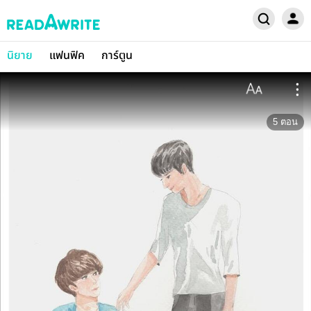
นิยาย
แฟนฟิค
การ์ตูน
5
ตอน