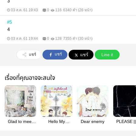
3
03 ส.ค. 61 19:43
0
116
6340 คำ (26 หน้า)
#5
4
03 ส.ค. 61 19:44
0
128
7355 คำ (30 หน้า)
แชร์
แชร์
แชร์
Line it
เรื่องที่คุณอาจจะสนใจ
Glad to meet
Hello My
Dear enemy
PLEASE ||
love.ยินดีที่ได้
Beloved ที่รักผม
โปรด... อย่า
รู้จัก...ความรัก
เอารักมาทักทาย