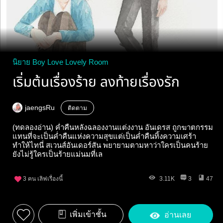
นิยาย Boy Love Lovely Room
เริ่มต้นเรื่องร้าย ลงท้ายเรื่องรัก
jaengsRu
ติดตาม
(ทดลองอ่าน) ค่ำคืนหลังฉลองงานแต่งงาน อันเดรส ถูกฆาตกรรม
แทนที่จะเป็นค่ำคืนแห่งความสุขแต่เป็นค่ำคืนทิ้งความเศร้า
ทำให้ไทนี่ สเวนส์อันเดอร์สัน พยายามตามหาว่าใครเป็นคนร้าย
ยังไม่รู้ใครเป็นร้ายแม่นมที่เล
3
คน เลิฟเรื่องนี้
3.11K
3
47
เพิ่มเข้าชั้น
อ่านเลย