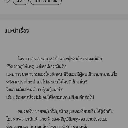
18+
มหาวิทยาลัย
แนะนำเรื่อง
ไา าอายุ20ปี เศรษฐีพันล้าน พ่อแม่เสีย
ชีวิตาอุบัติเหตุ แต่เเชื่อว่ามันคือ
แาราใสัก ชีวิตเมีผู้เข้าาาาเพื่อ
หวังประโยชน์ เไม่เใใที่เข้าาใชี
วิตเแม้แต่เดียว ผู้หญิงน่ารัก
เรียบร้อยนี้ะไม่ให้ใาเาเปรียบอีกต่อไ
พีช าหนุ่มที่มีบุคลิกสุขุมแะเงียบขรึมได้รู้จักกับ
ไาเาะเป็นตำรวจเจ้าคดีอุบัติเหตุพ่อแะแม่เ
ทั้งเกันบ่อยอีกทั้งพีชยังช่วยเหลือ