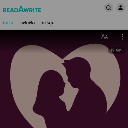
นิยาย
แฟนฟิค
การ์ตูน
19
ตอน