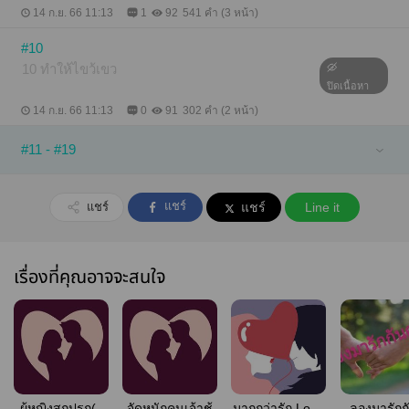
14 ก.ย. 66 11:13
1
92
541 คำ (3 หน้า)
#10
10 ทำให้ไขว้เขว
ปิดเนื้อหา
14 ก.ย. 66 11:13
0
91
302 คำ (2 หน้า)
#11 - #19
แชร์
แชร์
แชร์
Line it
เรื่องที่คุณอาจจะสนใจ
ผู้หญิงสกปรก(รี
จัดหนักคนเจ้าชู้
มากกว่ารัก Love
ลองมารักก