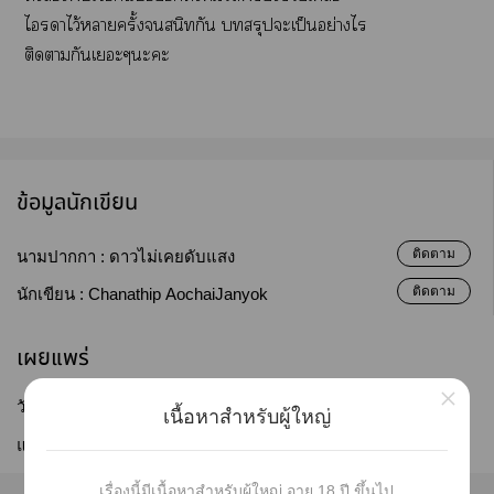
ไาไว้าครั้งสนิทกัน สรุปะเป็นอย่างไร
ติดากันเะๆะะ
ข้อมูลนักเขียน
ติดตาม
นามปากกา :
ดาวไม่เคยดับแสง
ติดตาม
นักเขียน :
Chanathip AochaiJanyok
เผยแพร่
×
วันที่เผยแพร่ :
15 ก.ค. 2561
เนื้อหาสำหรับผู้ใหญ่
แก้ไขล่าสุด :
21 ก.ย. 2566
เรื่องนี้มีเนื้อหาสำหรับผู้ใหญ่ อายุ 18 ปี ขึ้นไป