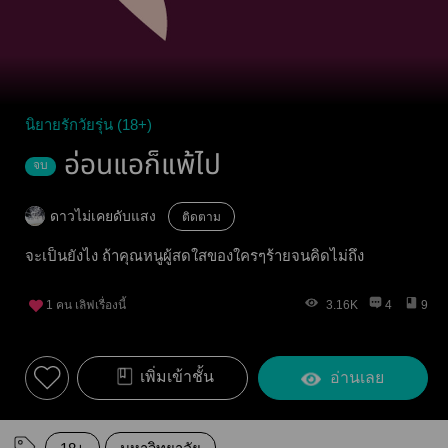
นิยายรักวัยรุ่น (18+)
อ่อนแอก็แพ้ไป
จบ
ดาวไม่เคยดับแสง
ติดตาม
จะเป็นยังไง ถ้าคุณหนูผู้สดใสของใครๆร้ายจนคิดไม่ถึง
1
คน เลิฟเรื่องนี้
3.16K
4
9
เพิ่มเข้าชั้น
อ่านเลย