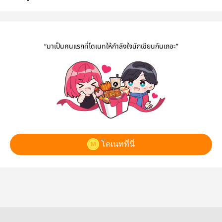
แห่งVanasia
[[SONGKRAN
ล้วน
#เรื่องบังเอิญ
Days 2020]]
#Readtober
“มาเป็นคนแรกที่โดเนทให้กำลังใจนักเขียนกันเถอะ”
โดเนทที่นี่