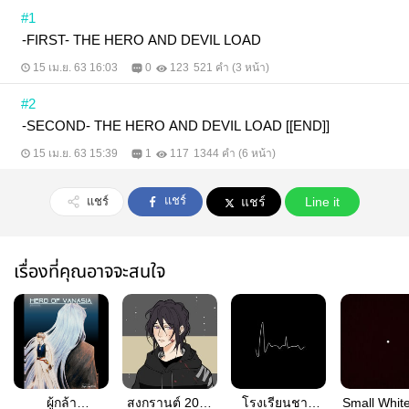
#1
-FIRST- THE HERO AND DEVIL LOAD
15 เม.ย. 63 16:03
0
123
521 คำ (3 หน้า)
#2
-SECOND- THE HERO AND DEVIL LOAD [[END]]
15 เม.ย. 63 15:39
1
117
1344 คำ (6 หน้า)
แชร์
แชร์
แชร์
Line it
เรื่องที่คุณอาจจะสนใจ
ผู้กล้า
สงกรานต์ 2020
โรงเรียนชาย
Small Whit