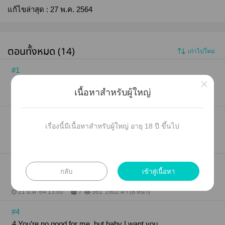
แก้ไขล่าสุด :
27 พ.ค. 2564
ตอนทั้งหมด (14)
เก่าไปใหม่
#1
×
1 don't make me sad, don't make me cry
เนื้อหาสำหรับผู้ใหญ่
21 เม.ย. 64 14:10
2
726
2365 คำ (10 หน้า)
#2
เรื่องนี้มีเนื้อหาสำหรับผู้ใหญ่ อายุ 18 ปี ขึ้นไป
2 But I lost myself when I lost you
19 ม.ค. 64 12:57
5
443
2716 คำ (11 หน้า)
#3
กลับ
เข้าสู่เนื้อหา
3 Religion
21 ม.ค. 64 13:00
7
361
1902 คำ (8 หน้า)
#4
4 You’re no good for me, but baby I want you