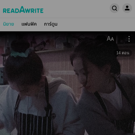
นิยาย
แฟนฟิค
การ์ตูน
14
ตอน