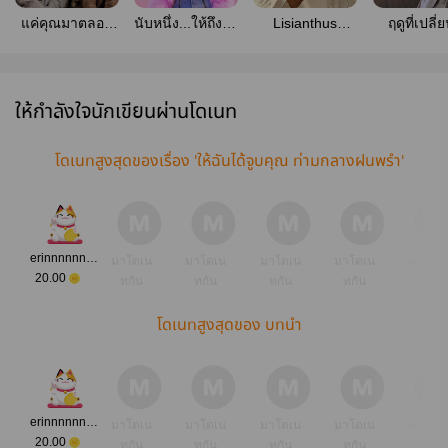
แค่คุณมาตลอด
นับหนึ่ง...ให้ถึงรัก
Lisianthus
ฤดูที่เปลี่ย
#กิ่งใบหยก
#First
::SEULGI x
seulren
IRENE::
ให้กำลังใจนักเขียนผ่านโดเนท
โดเนทสูงสุดของเรื่อง 'ให้ฉันได้จูบคุณ ท่ามกลางฝนพรำ'
erinnnnnnnnnnn
มาโดเน
มาโดเน
มาโดเน
มาโดเน
มาโดเ
20.00
ทกัน
ทกัน
ทกัน
ทกัน
ทกัน
โดเนทสูงสุดของ บทนำ
erinnnnnnnnnnn
มาโดเน
มาโดเน
มาโดเน
มาโดเน
มาโดเ
20.00
ทกัน
ทกัน
ทกัน
ทกัน
ทกัน