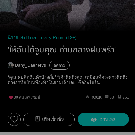
นิยาย Girl Love Lovely Room (18+)
'ให้ฉันได้จูบคุณ ท่ามกลางฝนพรำ'
Dany_Daenerys
ติดตาม
“คุณเคยคิดถึงเค้าบ้างมั้ย” “เค้าคิดถึงคุณ เหมือนที่ดวงดาวคิดถึง
ดวงอาทิตย์บนท้องฟ้าในยามเช้าเลย" ซึลกิxไอรีน
30
คน เลิฟเรื่องนี้
9.92K
68
261
เพิ่มเข้าชั้น
อ่านเลย