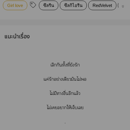
Girl love
ซึลรีน
ซึลกิไอรีน
RedVelvet
เวน
แนะนำเรื่อง
เลิกกันทั้งที่ยังรัก
แค่รักอย่างเดียวมันไม่
ไม่มีาอื่นอีกแล้ว
ไม่เาให้เจ็บเ
.