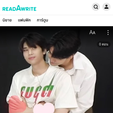
นิยาย
แฟนฟิค
การ์ตูน
0
ตอน