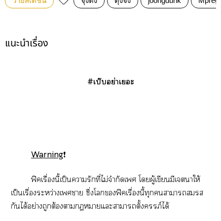
วายสเตชั่น
จุงดัง
ดุงจัง
joongdunk
Mpreg
แนะนำเรื่อง
#เบ๊บอย่าเยอะ
Warning
❗️
ฟิคเรื่องนี้เป็นความรักที่ไม่จำกัดเพศ โดยผู้เขียนมีเจตนาให้
เป็นเรื่องระหว่างเพศชาย ซึ่งโลกของฟิคเรื่องนี้ทุกคนสามารถสมรส
กันได้อย่างถูกต้องตามกฎหมายและสามารถตั้งครรภ์ได้