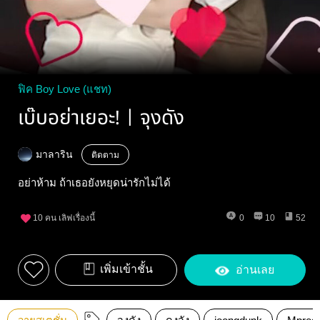
ฟิค Boy Love (แชท)
เบ๊บอย่าเยอะ!ㅣจุงดัง
มาลาริน
ติดตาม
อย่าห้าม ถ้าเธอยังหยุดน่ารักไม่ได้
10
คน เลิฟเรื่องนี้
0
10
52
เพิ่มเข้าชั้น
อ่านเลย