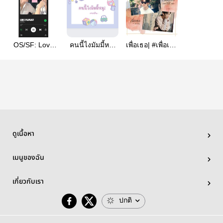
OS/SF: Love
คนนี้ไงมัมมี้หนู!
เพื่อเธอ| #เพื่อเธอ
Playlist | Junior
ㅣจุงดัง
รต
x Fluke
ดูเนื้อหา
เมนูของฉัน
เกี่ยวกับเรา
ปกติ