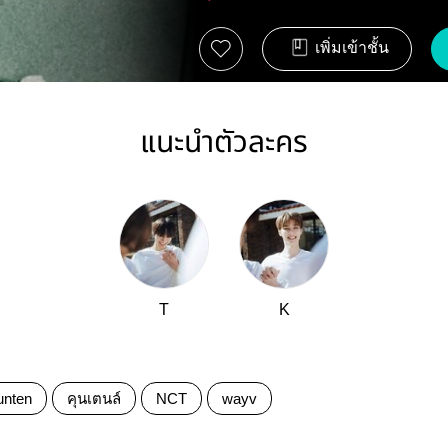
เพิ่มเข้าชั้น
แนะนำตัวละคร
T
K
unten
คุนเตนล์
NCT
wayv