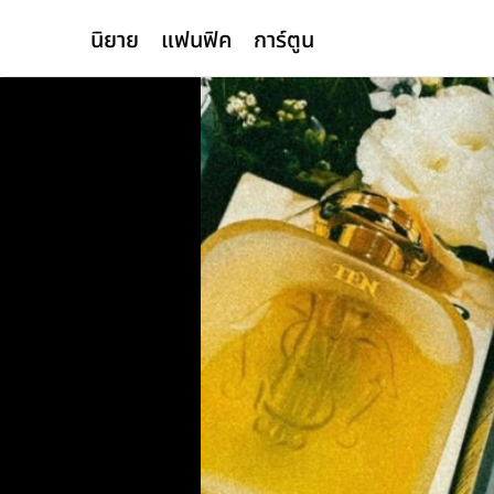
นิยาย
แฟนฟิค
การ์ตูน