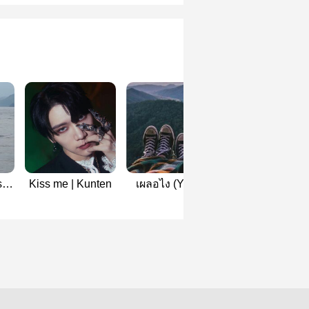
 -
Kiss me | Kunten
เผลอไง (Yuten)
Don’t to be cute! 
Kunten