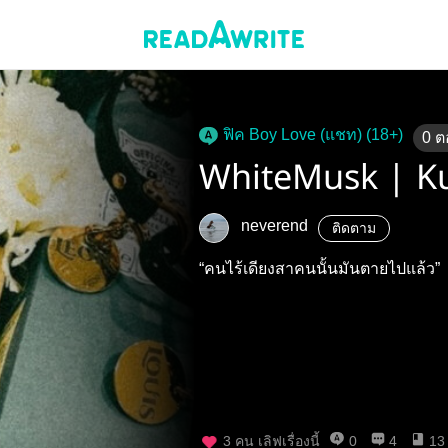
ฟิค Boy Love (แชท) (18+)
0
ต
WhiteMusk | K
neverend
ติดตาม
“คนไร้เดียงสาคนนั้นมันตายไปแล้ว”
3
คน เลิฟเรื่องนี้
0
4
13