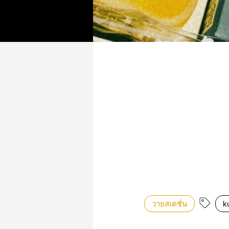
วายสเตชั่น
k