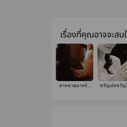
เรื่องที่คุณอาจจะสน
ดาหลาตุนาหงัน
ขวัญเอ๋ยขวัญใ
#WINRINA
LINGORM