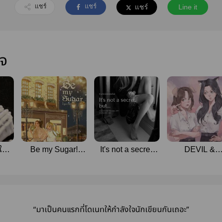
แชร์
แชร์
แชร์
Line it
ใจ
จ |
Be my Sugar!
It's not a secret,
DEVIL &
#บมชก
but...shhh #เบา
MONSTER #น
หน่อยคุณโรส
ร้ายพ่ายเธอ
“มาเป็นคนแรกที่โดเนทให้กำลังใจนักเขียนกันเถอะ”