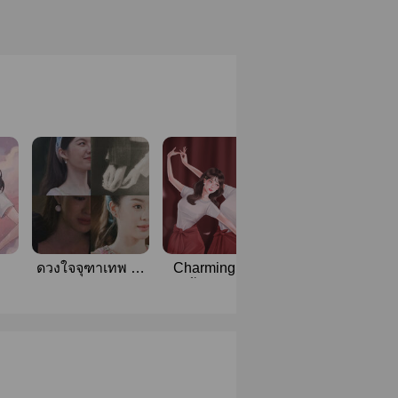
ดวงใจจุฑาเทพ —
Charming Lady
叉燒 (ชาซิว) #หล
าง
lingormbam
เกี้ยวนงพะงา
งออม #พี่สาวร้
ชาซิว