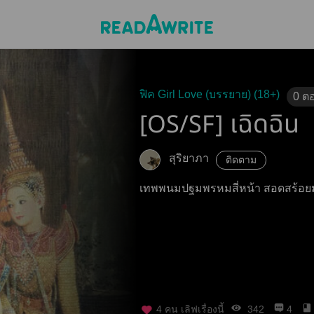
ฟิค Girl Love (บรรยาย) (18+)
0
ต
[OS/SF] เฉิดฉิน
สุริยาภา
ติดตาม
เทพพนมปฐมพรหมสี่หน้า สอดสร้อยม
4
คน เลิฟเรื่องนี้
342
4