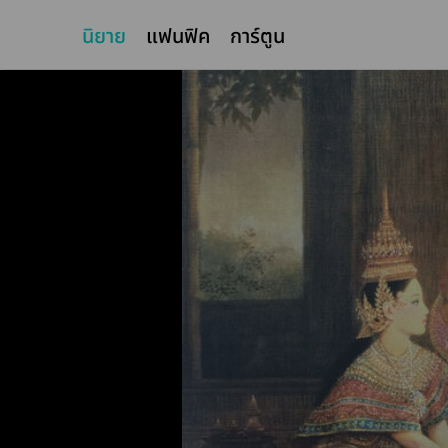
นิยาย
แฟนฟิค
การ์ตูน