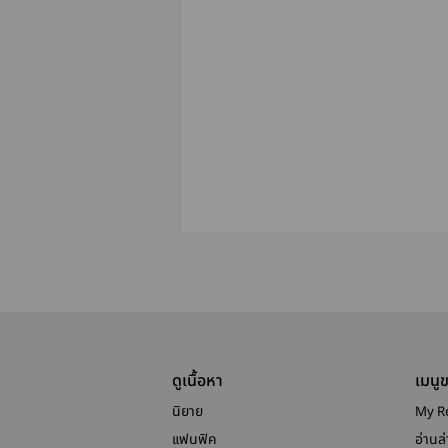
ดูเนื้อหา
เมนู
นิยาย
My R
แฟนฟิค
อ่านล่