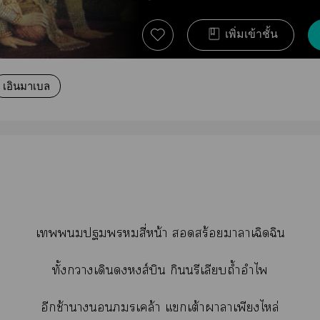
เพิ่มเข้าชั้น
เอินมาเบล
เสี่หน้า สร้อยาาเฉิดฉิน
ทั้งาเดินหงส์บิน กินนรีเลียบถ้ำอำไพ
อีกช้าาเคล้า แเต้าาาเพียงไหล่