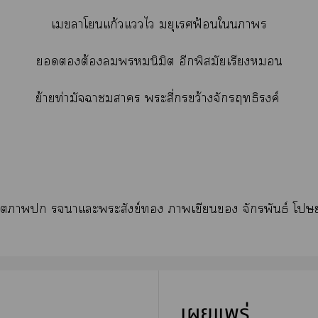
เาโแก้วแไ มยุเรศฟ้อนใา
ต้องนิมิต อีกพิสมัยเรียง
ย้ายท่ามัจฉาา ะสี่ขว้างจักรฤทธิรงค์
ิตา าแะะสังข์ าเขียน จักรพันธ์ โ
เผยแพร่