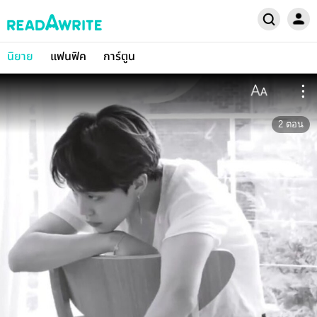
นิยาย
แฟนฟิค
การ์ตูน
2
ตอน