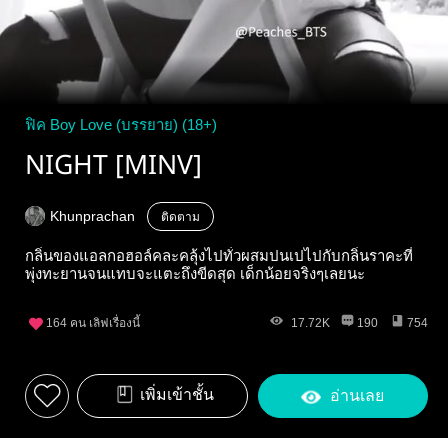
ฟิค Boy Love (บรรยาย) (18+)
NIGHT [MINV]
Khunprachan
ติดตาม
กลิ่นของแอลกอฮอล์คละคลุ้งไปทั่วผสมปนเปไปกับกลิ่นราคะที่
พุ่งทะยานจนแทบจะแตะถึงขีดสุด เด็กน้อยจริงๆเลยนะ
164
คน เลิฟเรื่องนี้
17.72K
190
754
เพิ่มเข้าชั้น
อ่านเลย