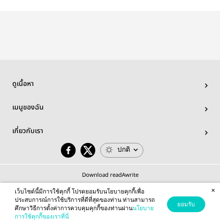
rose & le
เรื่องของเขา
สาวก็ผัวเทอ!
tournesol ;
MINV
ดูเนื้อหา
เมนูของฉัน
เกี่ยวกับเรา
ปกติ
Download readAwrite
×
เว็บไซต์นี้มีการใช้คุกกี้ โปรดยอมรับนโยบายคุกกี้เพื่อ
ประสบการณ์การใช้บริการที่ดีที่สุดของท่าน ท่านสามารถ
ยอมรับ
ศึกษาวิธีการตั้งค่าการควบคุมคุกกี้ของท่านผ่าน
นโยบาย
© 2026 readAwrite.com by MEB Corporation Public Company Limited
การใช้คุกกี้ของเราที่นี่
This site is protected by reCAPTCHA and the Google
Privacy Policy
and
Terms of Service
apply.