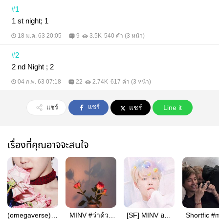
#1
1 st night; 1
18 ม.ค. 63 20:05
9
3.5K
540 คำ (3 หน้า)
#2
2 nd Night ; 2
04 ก.พ. 63 07:18
22
2.74K
617 คำ (3 หน้า)
แชร์
แชร์
แชร์
Line it
เรื่องที่คุณอาจจะสนใจ
(omegaverse) la
MINV #ว่าด้วย
[SF] MINV ออก
Shortfic #