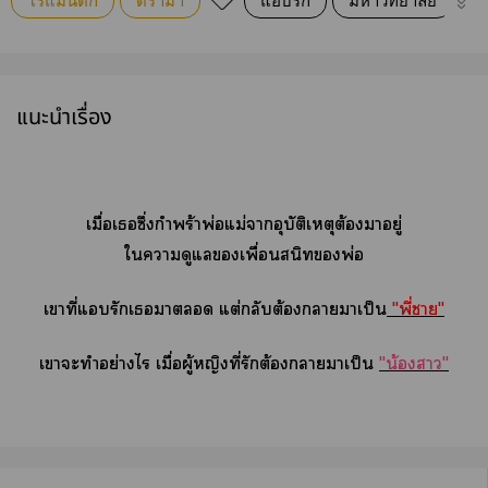
โรแมนติก
ดรามา
แอบรัก
มหาวิทยาลัย
รั
แนะนำเรื่อง
เมื่อเซึ่งกำพร้าพ่อแม่าอุบัติเหตุต้องาอยู่
ใาดูแลเพื่อนสนิทพ่อ
เาที่แรักเา แต่กลับต้องาาเป็น
"พี่า"
เาะทำอย่างไร เมื่อผู้หญิงที่รักต้องาาเป็น
"น้องา"