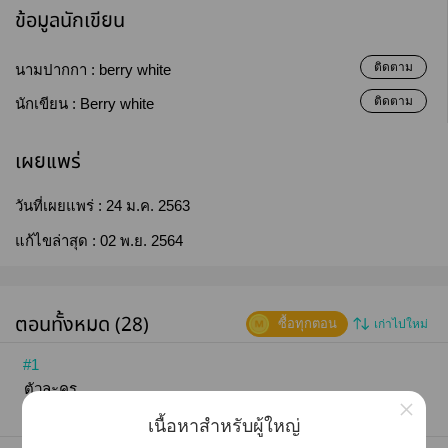
ข้อมูลนักเขียน
ติดตาม
นามปากกา :
berry white
ติดตาม
นักเขียน :
Berry white
เผยแพร่
วันที่เผยแพร่ :
24 ม.ค. 2563
แก้ไขล่าสุด :
02 พ.ย. 2564
ตอนทั้งหมด (28)
ซื้อทุกตอน
เก่าไปใหม่
#1
ตัวละคร
×
13 ก.ค. 63 15:24
0
2.43K
146 คำ (1 หน้า)
เนื้อหาสำหรับผู้ใหญ่