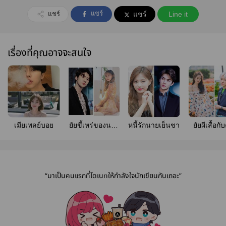
แชร์
แชร์
แชร์
Line it
เรื่องที่คุณอาจจะสนใจ
เมียเพลย์บอย
ยัยขี้เหร่ของนาย
หนี้รักนายเย็นชา
ยัยผีเสื้อกั
เพลย์บอย
ชายแบดบ
“มาเป็นคนแรกที่โดเนทให้กำลังใจนักเขียนกันเถอะ”