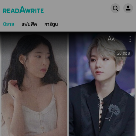
นิยาย
แฟนฟิค
การ์ตูน
28
ตอน