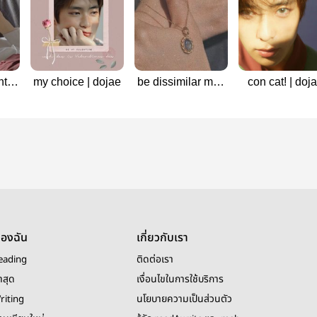
t |
my choice | dojae
be dissimilar mad
con cat! | doj
dog ; dojae
ของฉัน
เกี่ยวกับเรา
eading
ติดต่อเรา
าสุด
เงื่อนไขในการใช้บริการ
riting
นโยบายความเป็นส่วนตัว