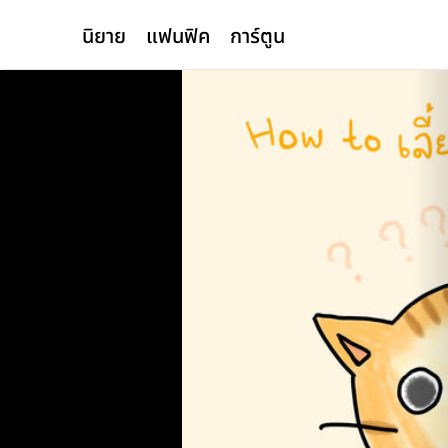
นิยาย
แฟนฟิค
การ์ตูน