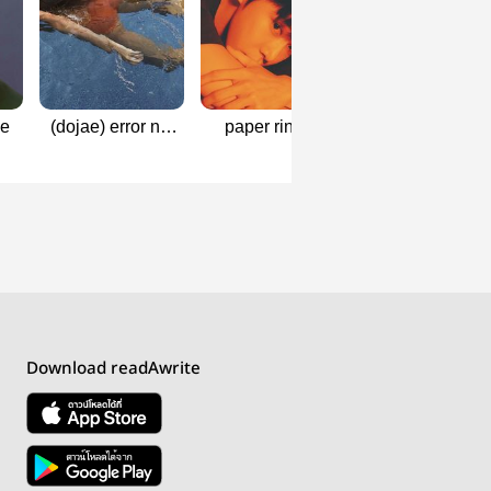
ae
(dojae) error not
paper rings -
เพื่อนกัน | DOJ
found
dojae
Download readAwrite