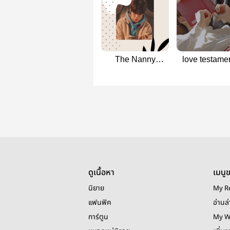
The Nanny
love testamen
Diaries | Dojae
dojae
ดูเนื้อหา
เมนู
นิยาย
My R
แฟนฟิค
อ่านล่
การ์ตูน
My W